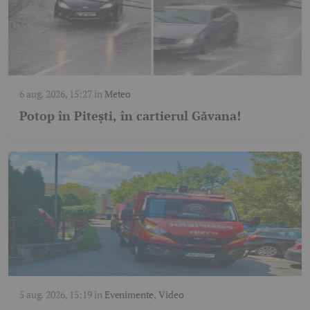
6 aug. 2026, 15:27
în
Meteo
Potop în Pitești, în cartierul Găvana!
5 aug. 2026, 15:19
în
Evenimente
,
Video