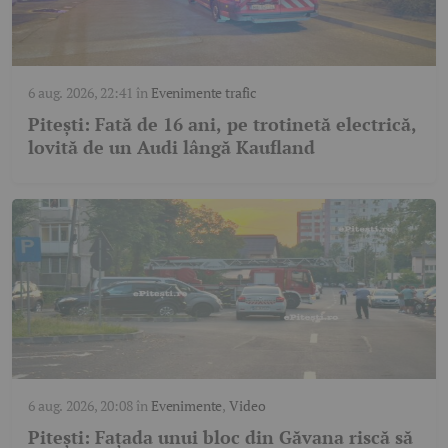
6 aug. 2026, 22:41
în
Evenimente trafic
Pitești: Fată de 16 ani, pe trotinetă electrică,
lovită de un Audi lângă Kaufland
6 aug. 2026, 20:08
în
Evenimente
,
Video
Pitești: Fațada unui bloc din Găvana riscă să