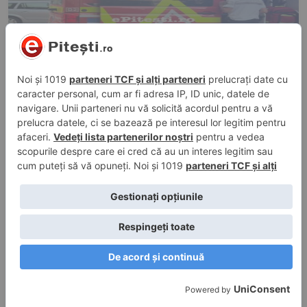
26 iul. 2026, 20:14
în
Evenimente trafic
,
Video
Pitești: O șoferiță a intrat cu mașina în scara
unui bloc de pe IC Brătianu