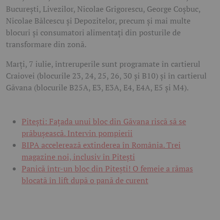
București, Livezilor, Nicolae Grigorescu, George Coșbuc,
Nicolae Bălcescu și Depozitelor, precum și mai multe
blocuri și consumatori alimentați din posturile de
transformare din zonă.
Marți, 7 iulie, întreruperile sunt programate în cartierul
Craiovei (blocurile 23, 24, 25, 26, 30 și B10) și în cartierul
Găvana (blocurile B25A, E3, E3A, E4, E4A, E5 și M4).
Pitești: Fațada unui bloc din Găvana riscă să se
prăbușească. Intervin pompierii
BIPA accelerează extinderea în România. Trei
magazine noi, inclusiv în Pitești
Panică într-un bloc din Pitești! O femeie a rămas
blocată în lift după o pană de curent