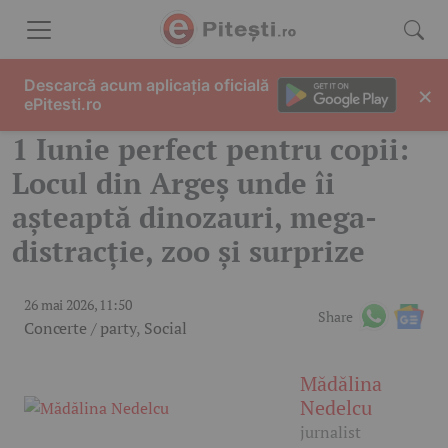
Skip to content
Descarcă acum aplicația oficială
×
ePitesti.ro
1 Iunie perfect pentru copii:
Locul din Argeș unde îi
așteaptă dinozauri, mega-
distracție, zoo și surprize
26 mai 2026, 11:50
Share
Concerte / party
,
Social
Mădălina
Nedelcu
jurnalist