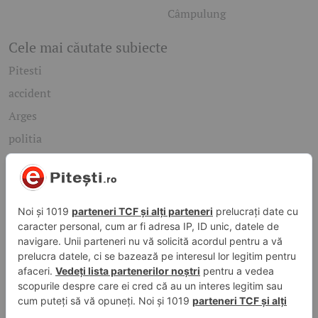
Câmpulung
Cele mai căutate subiecte
Pitesti
accident
Arges
politia
mioveni
Caută rapid știrile care te interesează
Găsește cele mai recente știri, evenimente și subiecte de
interes din orașul tău. Introdu un cuvânt-cheie și descoperă
informațiile de care ai nevoie!
Caută