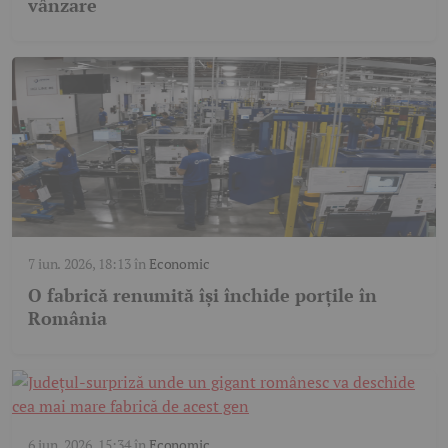
vânzare
7 iun. 2026, 18:13
în
Economic
O fabrică renumită își închide porțile în
România
6 iun. 2026, 15:34
în
Economic