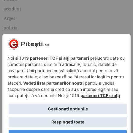
accident
Arges
politia
mioveni
Caută rapid știrile care te interesează
Găsește cele mai recente știri, evenimente și subiecte de
interes din orașul tău. Introdu un cuvânt-cheie și descoperă
informațiile de care ai nevoie!
Caută
© 2026 ePitesti.ro | Toate drepturile rezervate. | Site
administrat de
WebFixer.ro