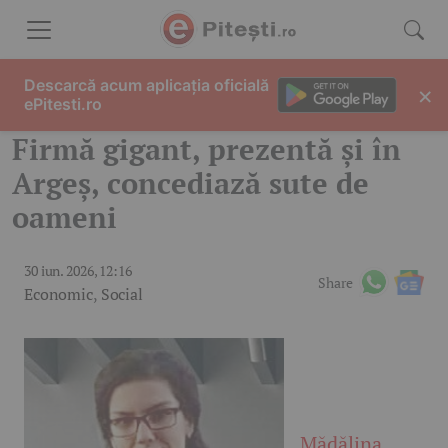
Skip to content
Descarcă acum aplicația oficială
×
ePitesti.ro
Firmă gigant, prezentă și în
Argeș, concediază sute de
oameni
30 iun. 2026, 12:16
Share
Economic
,
Social
Mădălina