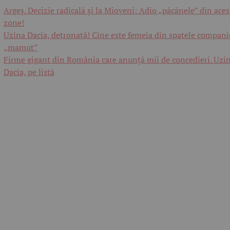
Argeș. Decizie radicală și la Mioveni: Adio „păcănele” din aces
zone!
Uzina Dacia, detronată! Cine este femeia din spatele compani
„mamut”
Firme gigant din România care anunță mii de concedieri. Uzi
Dacia, pe listă