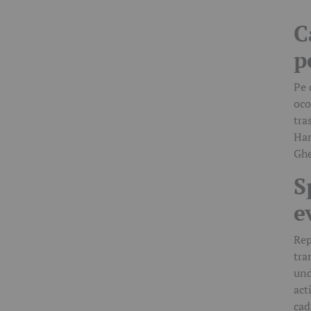
C
p
Pe 
oco
tra
Han
Ghe
S
e
Rep
tra
und
act
cad