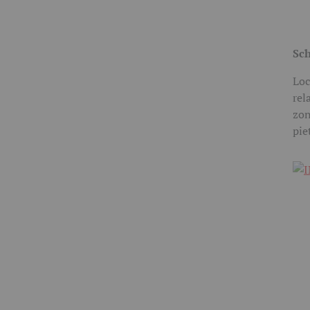
Sch
Loc
rel
zon
pie