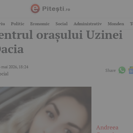
chimbare majoră în
viu
Politic
Economic
Social
Administrativ
Monden
T
entrul orașului Uzinei
acia
 mai 2026, 18:24
Share
ocial
Andreea