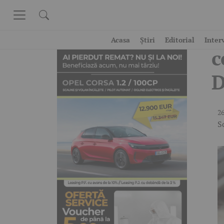
Skip to content
S
Acasa
Știri
Editorial
Inter
c
D
26
S