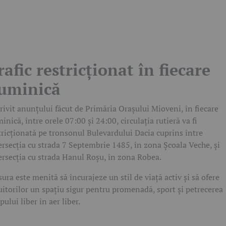
rafic restricționat în fiecare
uminică
rivit anunțului făcut de Primăria Orașului Mioveni, în fiecare
inică, între orele 07:00 și 24:00, circulația rutieră va fi
tricționată pe tronsonul Bulevardului Dacia cuprins între
ersecția cu strada 7 Septembrie 1485, în zona Școala Veche, și
ersecția cu strada Hanul Roșu, în zona Robea.
ura este menită să încurajeze un stil de viață activ și să ofere
uitorilor un spațiu sigur pentru promenadă, sport și petrecerea
pului liber în aer liber.