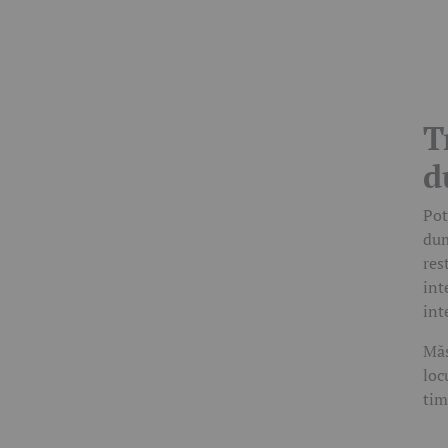
T
d
Pot
dum
res
int
int
Măs
loc
tim