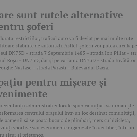
are sunt rutele alternative
entru șoferi
durata restricțiilor, traficul auto va fi deviat pe mai multe rute
litoare stabilite de autorități. Astfel, șoferii vor putea circula pe
seul DN73D – strada 7 Septembrie 1485 – strada Ion Pillat – st
ul Roșu – DN73D, dar și pe varianta DN73D – strada Învățător
orghe Năstase – strada Părăști – Bulevardul Dacia.
pațiu pentru mișcare și
venimente
rezentanții administrației locale spun că inițiativa urmărește
nsformarea centrului orașului într-un loc destinat comunității,
e oamenii să se poată bucura de plimbări, mers cu bicicleta,
ivități sportive sau evenimente organizate în aer liber, într-un
ru sigur și prietenos.