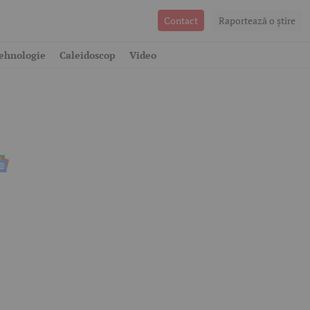
Contact
Raportează o ştire
ehnologie
Caleidoscop
Video