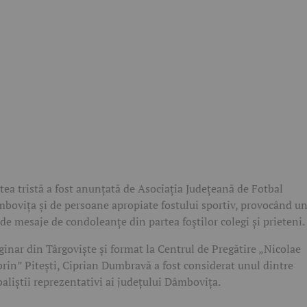
tea tristă a fost anunțată de Asociația Județeană de Fotbal
bovița și de persoane apropiate fostului sportiv, provocând u
 de mesaje de condoleanțe din partea foștilor colegi și prieteni.
ginar din Târgoviște și format la Centrul de Pregătire „Nicolae
rin” Pitești, Ciprian Dumbravă a fost considerat unul dintre
baliștii reprezentativi ai județului Dâmbovița.