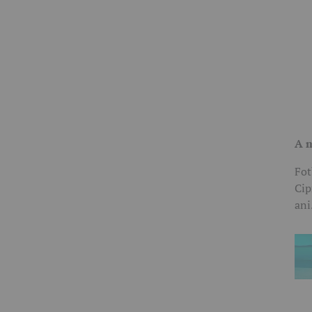
A m
Fot
Cip
ani