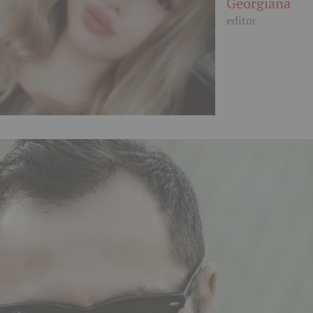
Georgiana
editor