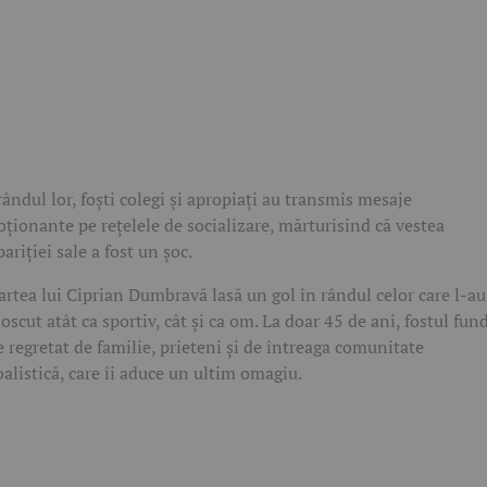
rândul lor, foști colegi și apropiați au transmis mesaje
ționante pe rețelele de socializare, mărturisind că vestea
pariției sale a fost un șoc.
rtea lui Ciprian Dumbravă lasă un gol în rândul celor care l-au
oscut atât ca sportiv, cât și ca om. La doar 45 de ani, fostul fun
e regretat de familie, prieteni și de întreaga comunitate
balistică, care îi aduce un ultim omagiu.