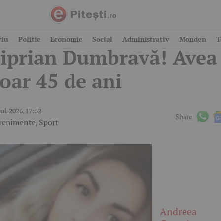
 murit fotbalistul
viu
Politic
Economic
Social
Administrativ
Monden
T
iprian Dumbravă! Avea
oar 45 de ani
iul. 2026, 17:52
Share
venimente
,
Sport
Andreea