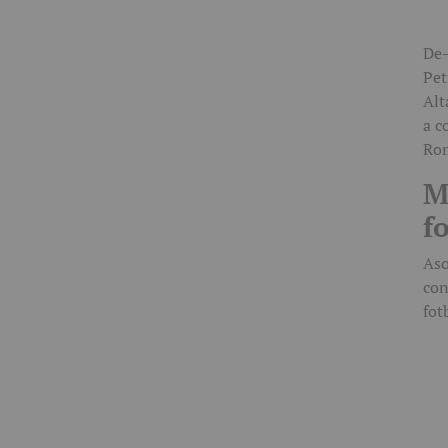
De-
Pet
Alt
a c
Rom
M
fo
Aso
con
fot