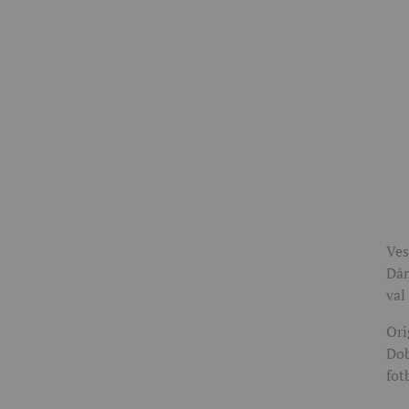
Ves
Dâm
val
Ori
Dob
fot