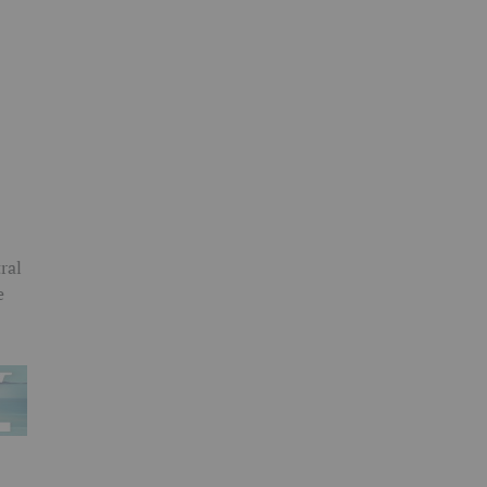
ral
e