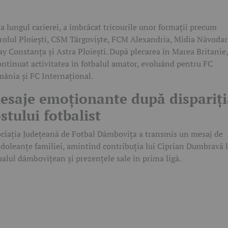
a lungul carierei, a îmbrăcat tricourile unor formații precum
rolul Ploiești, CSM Târgoviște, FCM Alexandria, Midia Năvodar
ay Constanța și Astra Ploiești. După plecarea în Marea Britanie,
ontinuat activitatea în fotbalul amator, evoluând pentru FC
ânia și FC Internațional.
esaje emoționante după dispariți
stului fotbalist
ciația Județeană de Fotbal Dâmbovița a transmis un mesaj de
doleanțe familiei, amintind contribuția lui Ciprian Dumbravă 
balul dâmbovițean și prezențele sale în prima ligă.