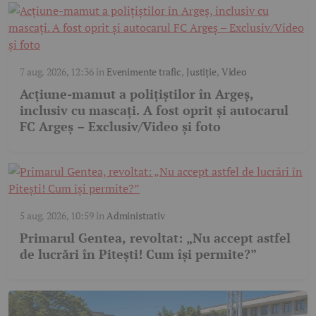
7 aug. 2026, 12:36
în
Evenimente trafic
,
Justiție
,
Video
Acțiune-mamut a polițiștilor în Argeș,
inclusiv cu mascați. A fost oprit și autocarul
FC Argeș – Exclusiv/Video și foto
5 aug. 2026, 10:59
în
Administrativ
Primarul Gentea, revoltat: „Nu accept astfel
de lucrări în Pitești! Cum își permite?”