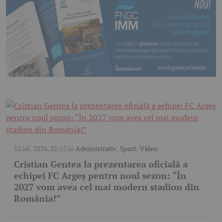
12 iul. 2026, 22:55
în
Administrativ
,
Sport
,
Video
Cristian Gentea la prezentarea oficială a
echipei FC Argeș pentru noul sezon: “În
2027 vom avea cel mai modern stadion din
România!”