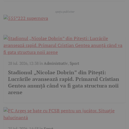
28 iul. 2026, 12:38
în
Administrativ
,
Sport
Stadionul „Nicolae Dobrin” din Pitești:
Lucrările avansează rapid. Primarul Cristian
Gentea anunță când va fi gata structura noii
arene
25 iul. 2026, 14:58
în
Sport