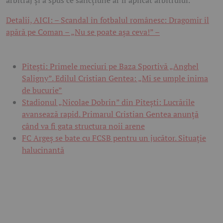
arbitraj și a spus ce sancțiune ar fi aplicat arbitrului.
Detalii, AICI: – Scandal în fotbalul românesc: Dragomir îl
apără pe Coman – „Nu se poate așa ceva!” –
Pitești: Primele meciuri pe Baza Sportivă „Anghel
Saligny”. Edilul Cristian Gentea: „Mi se umple inima
de bucurie”
Stadionul „Nicolae Dobrin” din Pitești: Lucrările
avansează rapid. Primarul Cristian Gentea anunță
când va fi gata structura noii arene
FC Argeș se bate cu FCSB pentru un jucător. Situație
halucinantă