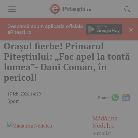
Skip to content
Descarcă acum aplicația oficială
×
ePitesti.ro
Orașul fierbe! Primarul
Piteștiului: „Fac apel la toată
lumea”- Dani Coman, în
pericol!
17 feb. 2026, 14:29
Share
Sport
Mădălina
Nedelcu
jurnalist