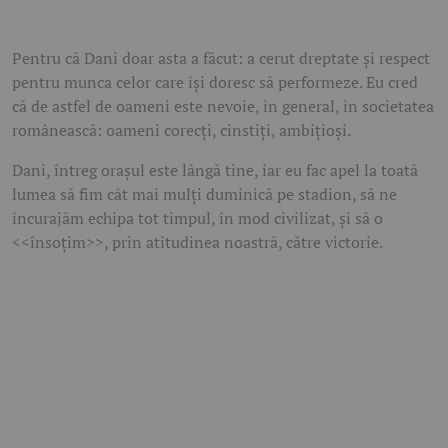
Pentru că Dani doar asta a făcut: a cerut dreptate și respect
pentru munca celor care își doresc să performeze. Eu cred
că de astfel de oameni este nevoie, în general, în societatea
românească: oameni corecți, cinstiți, ambițioși.
Dani, întreg orașul este lângă tine, iar eu fac apel la toată
lumea să fim cât mai mulți duminică pe stadion, să ne
încurajăm echipa tot timpul, în mod civilizat, și să o
<<însoțim>>, prin atitudinea noastră, către victorie.