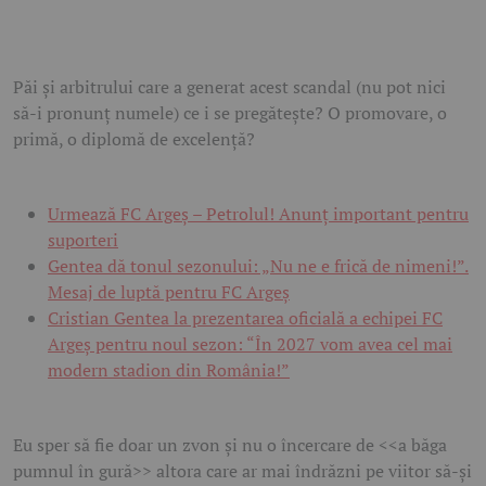
Păi și arbitrului care a generat acest scandal (nu pot nici
să-i pronunț numele) ce i se pregătește? O promovare, o
primă, o diplomă de excelență?
Urmează FC Argeș – Petrolul! Anunț important pentru
suporteri
Gentea dă tonul sezonului: „Nu ne e frică de nimeni!”.
Mesaj de luptă pentru FC Argeș
Cristian Gentea la prezentarea oficială a echipei FC
Argeș pentru noul sezon: “În 2027 vom avea cel mai
modern stadion din România!”
Eu sper să fie doar un zvon și nu o încercare de <<a băga
pumnul în gură>> altora care ar mai îndrăzni pe viitor să-și