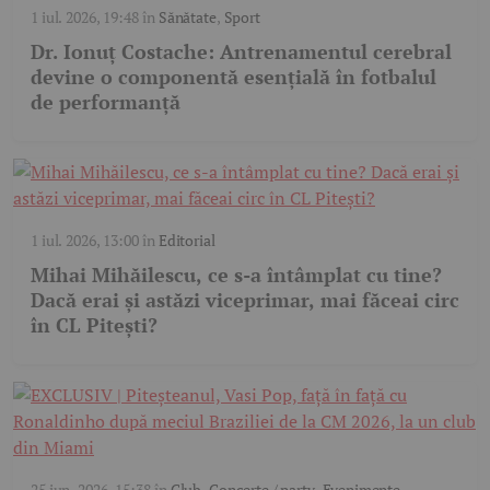
1 iul. 2026, 19:48
în
Sănătate
,
Sport
Dr. Ionuț Costache: Antrenamentul cerebral
devine o componentă esențială în fotbalul
de performanță
1 iul. 2026, 13:00
în
Editorial
Mihai Mihăilescu, ce s-a întâmplat cu tine?
Dacă erai și astăzi viceprimar, mai făceai circ
în CL Pitești?
25 iun. 2026, 15:38
în
Club
,
Concerte / party
,
Evenimente