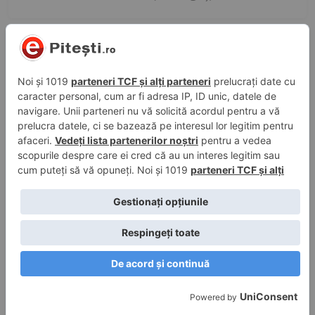
29 mai 2026, 13:19
în
Administrativ
Investiție importantă pentru piteștenii din
acest cartier: E gata!
28 mai 2026, 20:25
în
Evenimente
,
Sport
,
Video
Rapid și Steaua, din nou față în față! Dică și