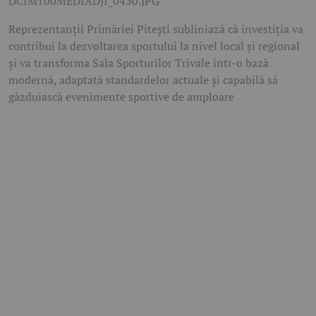
DCIM100MEDIADJI_0430.JPG
Reprezentanții Primăriei Pitești subliniază că investiția va
contribui la dezvoltarea sportului la nivel local și regional
și va transforma Sala Sporturilor Trivale într-o bază
modernă, adaptată standardelor actuale și capabilă să
găzduiască evenimente sportive de amploare