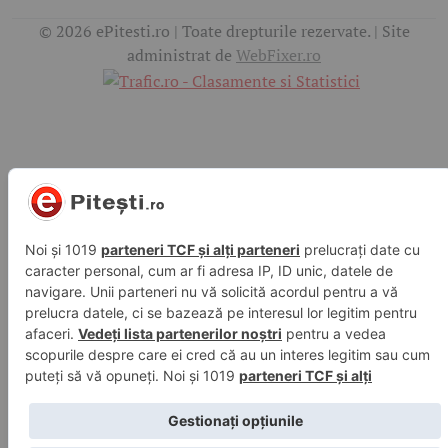
© 2026 ePitesti.ro | Toate drepturile rezervate. | Site
administrat de
WebFixer.ro