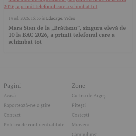
14 iul. 2026, 15:33
în
Educație
,
Video
Mara Stan de la „Brătianu”, singura elevă de
10 la BAC 2026, a primit telefonul care a
schimbat tot
Pagini
Zone
Acasă
Curtea de Argeș
Raportează-ne o știre
Pitești
Contact
Costești
Politică de confidențialitate
Mioveni
Câmpulung