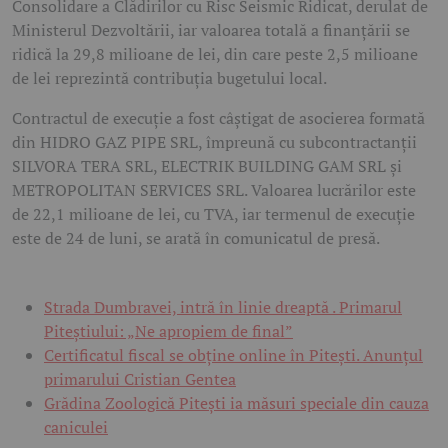
Consolidare a Clădirilor cu Risc Seismic Ridicat, derulat de
Ministerul Dezvoltării, iar valoarea totală a finanțării se
ridică la 29,8 milioane de lei, din care peste 2,5 milioane
de lei reprezintă contribuția bugetului local.
Contractul de execuție a fost câștigat de asocierea formată
din HIDRO GAZ PIPE SRL, împreună cu subcontractanții
SILVORA TERA SRL, ELECTRIK BUILDING GAM SRL și
METROPOLITAN SERVICES SRL. Valoarea lucrărilor este
de 22,1 milioane de lei, cu TVA, iar termenul de execuție
este de 24 de luni, se arată în comunicatul de presă.
Strada Dumbravei, intră în linie dreaptă . Primarul
Piteștiului: „Ne apropiem de final”
Certificatul fiscal se obține online în Pitești. Anunțul
primarului Cristian Gentea
Grădina Zoologică Pitești ia măsuri speciale din cauza
caniculei