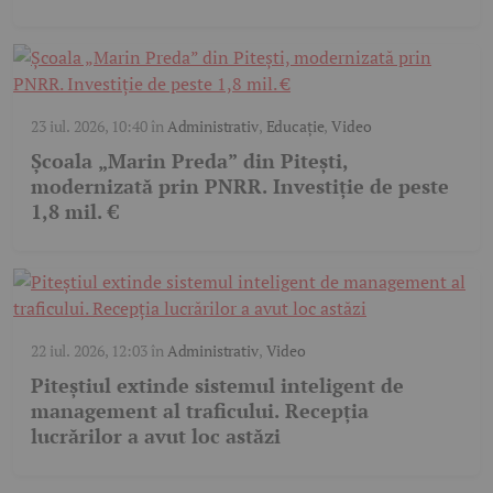
23 iul. 2026, 10:40
în
Administrativ
,
Educație
,
Video
Școala „Marin Preda” din Pitești,
modernizată prin PNRR. Investiție de peste
1,8 mil. €
22 iul. 2026, 12:03
în
Administrativ
,
Video
Piteștiul extinde sistemul inteligent de
management al traficului. Recepția
lucrărilor a avut loc astăzi