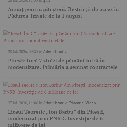
28 iul. 2026, 15:55
în
Știri
Anunț pentru piteșteni: Restricții de acces în
Pădurea Trivale de la 1 august
28 iul. 2026, 09:34
în
Administrativ
Pitești: Încă 7 străzi de pământ intră în
modernizare. Primăria a semnat contractele
27 iul. 2026, 14:06
în
Administrativ
,
Educație
,
Video
Liceul Teoretic „Ion Barbu” din Pitești,
modernizat prin PNRR. Investiție de 6
milioane de lei