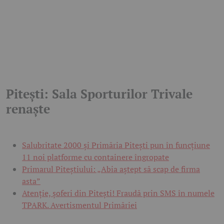
Pitești: Sala Sporturilor Trivale
renaște
Salubritate 2000 și Primăria Pitești pun în funcțiune
11 noi platforme cu containere îngropate
Primarul Piteștiului: „Abia aștept să scap de firma
asta”
Atenție, șoferi din Pitești! Fraudă prin SMS în numele
TPARK. Avertismentul Primăriei