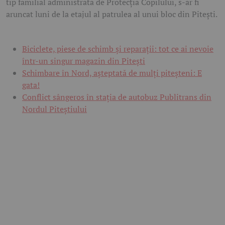
tip familial administrată de Protecția Copilului, s-ar fi
aruncat luni de la etajul al patrulea al unui bloc din Pitești.
Biciclete, piese de schimb și reparații: tot ce ai nevoie
într-un singur magazin din Pitești
Schimbare în Nord, așteptată de mulți piteșteni: E
gata!
Conflict sângeros în stația de autobuz Publitrans din
Nordul Piteștiului