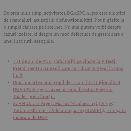
De prea mult timp, activitatea DGASPC Argeș este umbrită
de scandaluri, acuzații și disfuncționalități. Pot fi găsite la
o simplă căutare pe internet. Nu mai putem vorbi despre
cazuri izolate, ci despre un mod defectuos de gestionare a
unei instituții esențiale.
151 de ani de PNL, sărbătoriți pe cinste la Pitești!
Premii pentru oamenii care au ridicat Argeșul la rang
înalt
După moartea unui copil de 12 ani instituționalizat,
DGASPC Argeș va avea un nou director. Eugeniu
Toader preia funcția
SCANDAL în Argeș: Marius Nicolaescu (CJ Argeș),
Tatiana Eftimie și Adela Gogoașe (DGASPC), trimiși în
judecată de DNA