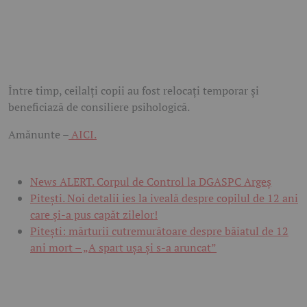
Între timp, ceilalți copii au fost relocați temporar și
beneficiază de consiliere psihologică.
Amănunte –
AICI.
News ALERT. Corpul de Control la DGASPC Argeș
Pitești. Noi detalii ies la iveală despre copilul de 12 ani
care și-a pus capăt zilelor!
Pitești: mărturii cutremurătoare despre băiatul de 12
ani mort – „A spart ușa și s-a aruncat”