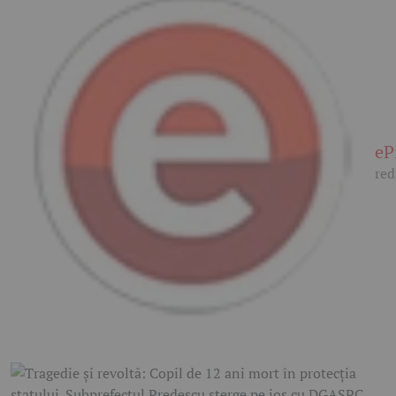
eP
red