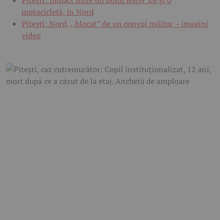
Pitești: Impact între un bolid BMW X6 și o
motocicletă, în Nord
Pitești: Nord, ,,blocat” de un convoi militar – imagini
video