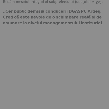
Redăm mesajul integral al subprefectului județului Argeș:
,,𝗖𝗲𝗿 𝗽𝘂𝗯𝗹𝗶𝗰 𝗱𝗲𝗺𝗶𝘀𝗶𝗮 𝗰𝗼𝗻𝗱𝘂𝗰𝗲𝗿𝗶𝗶 𝗗𝗚𝗔𝗦𝗣𝗖 𝗔𝗿𝗴𝗲𝘀̦.
𝗖𝗿𝗲𝗱 𝗰𝗮̆ 𝗲𝘀𝘁𝗲 𝗻𝗲𝘃𝗼𝗶𝗲 𝗱𝗲 𝗼 𝘀𝗰𝗵𝗶𝗺𝗯𝗮𝗿𝗲 𝗿𝗲𝗮𝗹𝗮̆ 𝘀̦𝗶 𝗱𝗲
𝗮𝘀𝘂𝗺𝗮𝗿𝗲 𝗹𝗮 𝗻𝗶𝘃𝗲𝗹𝘂𝗹 𝗺𝗮𝗻𝗮𝗴𝗲𝗺𝗲𝗻𝘁𝘂𝗹𝘂𝗶 𝗶𝗻𝘀𝘁𝗶𝘁𝘂𝘁̦𝗶𝗲𝗶.