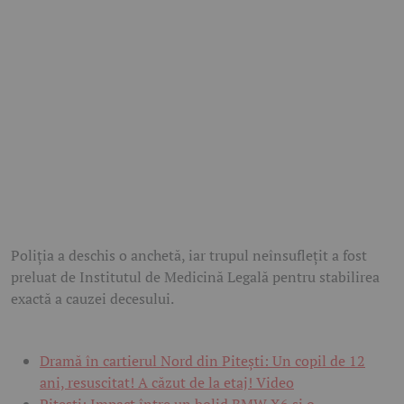
Poliția a deschis o anchetă, iar trupul neînsuflețit a fost
preluat de Institutul de Medicină Legală pentru stabilirea
exactă a cauzei decesului.
Dramă în cartierul Nord din Pitești: Un copil de 12
ani, resuscitat! A căzut de la etaj! Video