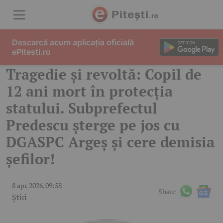
Skip to content
Descarcă acum aplicația oficială
ePitesti.ro
Tragedie și revoltă: Copil de
12 ani mort în protecția
statului. Subprefectul
Predescu șterge pe jos cu
DGASPC Argeș și cere demisia
șefilor!
8 apr. 2026, 09:58
Share
Știri