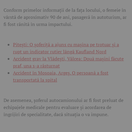
Conform primelor informații de la fața locului, o femeie în
vârstă de aproximativ 90 de ani, pasageră în autoturism, ar
fi fost rănită în urma impactului.
Pitești: O șoferiță a ajuns cu mașina pe trotuar și a
rupt un indicator rutier lângă Kaufland Nord
Accident grav la Vlădești, Vâlcea: Două mașini făcute
praf, una s-a răsturnat
Accident în Mosoaia, Argeș. O persoană a fost
transportată la spital
De asemenea, șoferul autocamionului ar fi fost preluat de
echipajele medicale pentru evaluare și acordarea de
îngrijiri de specialitate, dacă situația o va impune.