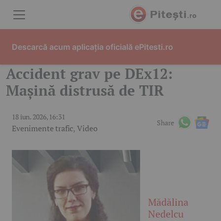
Skip to content
Descarcă acum aplicația oficială ePitesti.ro
Accident grav pe DEx12:
Mașină distrusă de TIR
18 iun. 2026, 16:31
Share
Evenimente trafic
,
Video
Mădălina
Nedelcu