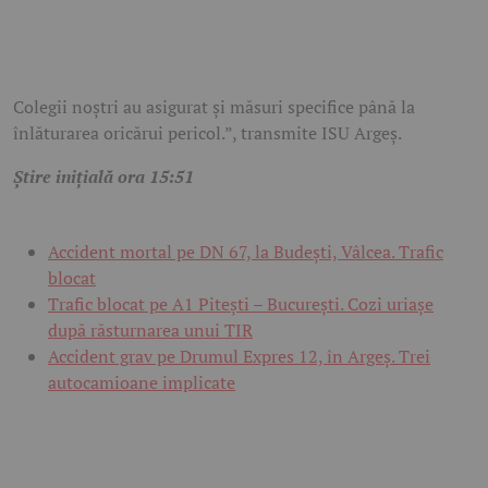
Colegii noștri au asigurat și măsuri specifice până la
înlăturarea oricărui pericol.”, transmite ISU Argeș.
Știre inițială ora 15:51
Accident mortal pe DN 67, la Budești, Vâlcea. Trafic
blocat
Trafic blocat pe A1 Pitești – București. Cozi uriașe
după răsturnarea unui TIR
Accident grav pe Drumul Expres 12, în Argeș. Trei
autocamioane implicate