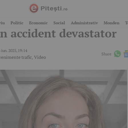
rgeș. ATV implicat într
viu
Politic
Economic
Social
Administrativ
Monden
T
n accident devastator
 iun. 2025, 19:14
Share
venimente trafic
,
Video