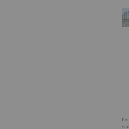
Pot
vio