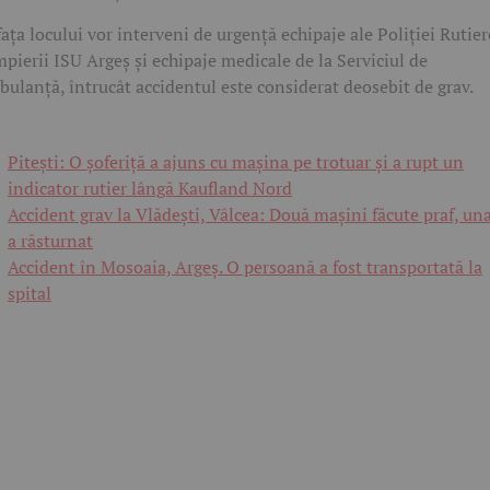
fața locului vor interveni de urgență echipaje ale Poliției Rutier
pierii ISU Argeș și echipaje medicale de la Serviciul de
ulanță, întrucât accidentul este considerat deosebit de grav.
Pitești: O șoferiță a ajuns cu mașina pe trotuar și a rupt un
indicator rutier lângă Kaufland Nord
Accident grav la Vlădești, Vâlcea: Două mașini făcute praf, una
a răsturnat
Accident în Mosoaia, Argeș. O persoană a fost transportată la
spital