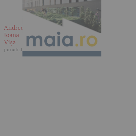
Andreea
Ioana
Vișa
jurnalist