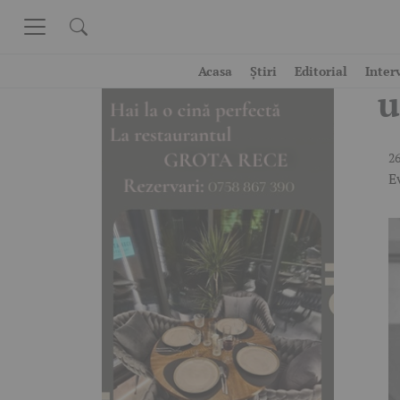
Skip to content
A
Acasa
Știri
Editorial
Inter
u
26
E