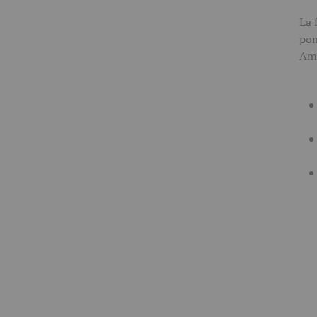
La 
pom
Amb