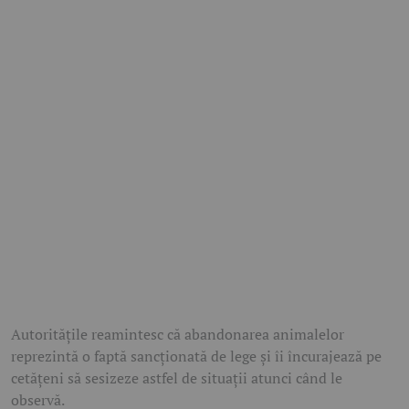
Autoritățile reamintesc că abandonarea animalelor
reprezintă o faptă sancționată de lege și îi încurajează pe
cetățeni să sesizeze astfel de situații atunci când le
observă.