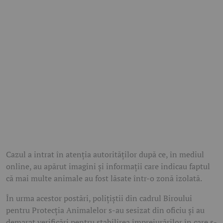
Cazul a intrat în atenția autorităților după ce, în mediul
online, au apărut imagini și informații care indicau faptul
că mai multe animale au fost lăsate într-o zonă izolată.
În urma acestor postări, polițiștii din cadrul Biroului
pentru Protecția Animalelor s-au sesizat din oficiu și au
demarat verificări pentru stabilirea împrejurărilor în care s-