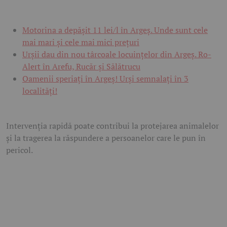
Motorina a depășit 11 lei/l în Argeș. Unde sunt cele
mai mari și cele mai mici prețuri
Urșii dau din nou târcoale locuințelor din Argeș. Ro-
Alert în Arefu, Rucăr și Sălătrucu
Oamenii speriați în Argeș! Urși semnalați în 3
localități!
Intervenția rapidă poate contribui la protejarea animalelor
și la tragerea la răspundere a persoanelor care le pun în
pericol.