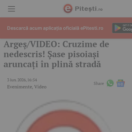
Skip to content
Descarcă acum aplicația oficială ePitesti.ro
Argeș/VIDEO: Cruzime de
nedescris! Șase pisoiași
aruncați în plină stradă
3 iun. 2026, 16:54
Share
Evenimente
,
Video