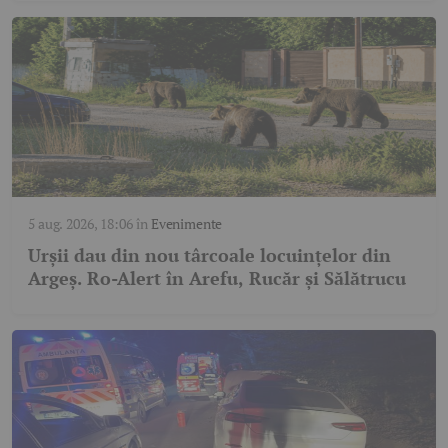
5 aug. 2026, 18:06
în
Evenimente
Urșii dau din nou târcoale locuințelor din
Argeș. Ro-Alert în Arefu, Rucăr și Sălătrucu