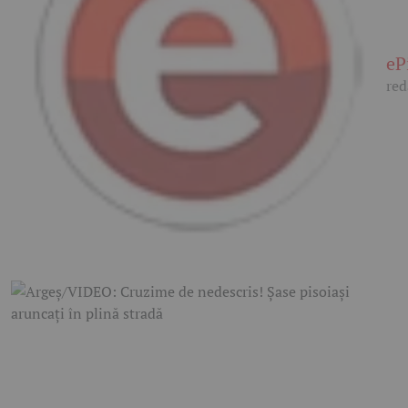
eP
red