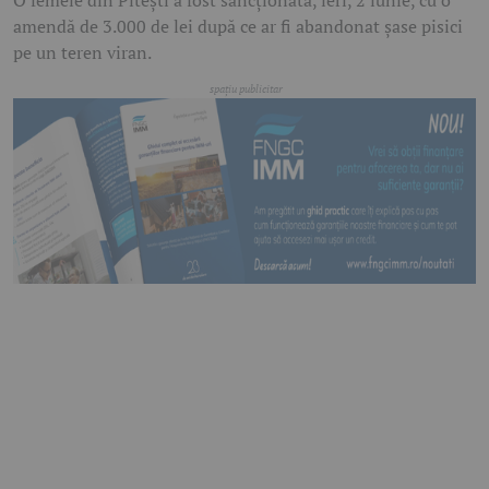
O femeie din Pitești a fost sancționată, ieri, 2 iunie, cu o
amendă de 3.000 de lei după ce ar fi abandonat șase pisici
pe un teren viran.