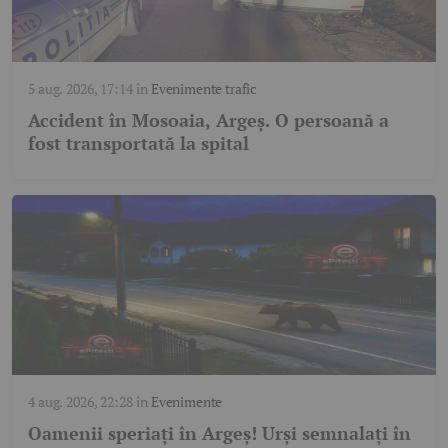
5 aug. 2026, 17:14
în
Evenimente trafic
Accident în Mosoaia, Argeș. O persoană a
fost transportată la spital
4 aug. 2026, 22:28
în
Evenimente
Oamenii speriați în Argeș! Urși semnalați în