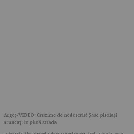
Argeș/VIDEO: Cruzime de nedescris! Șase pisoiași
aruncați în plină stradă