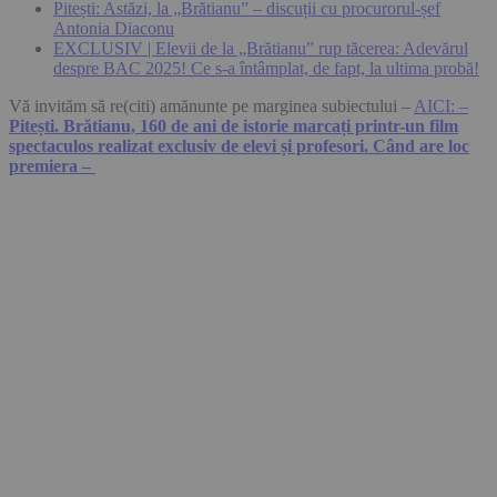
Pitești: Astăzi, la „Brătianu” – discuții cu procurorul-șef
Antonia Diaconu
EXCLUSIV | Elevii de la „Brătianu” rup tăcerea: Adevărul
despre BAC 2025! Ce s-a întâmplat, de fapt, la ultima probă!
Vă invităm să re(citi) amănunte pe marginea subiectului –
AICI: –
Pitești. Brătianu, 160 de ani de istorie marcați printr-un film
spectaculos realizat exclusiv de elevi și profesori. Când are loc
premiera –