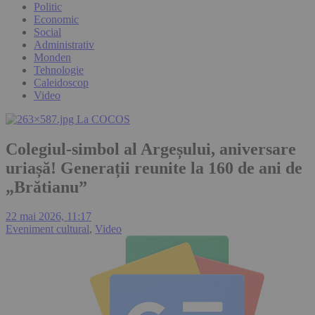
Politic
Economic
Social
Administrativ
Monden
Tehnologie
Caleidoscop
Video
Colegiul-simbol al Argeșului, aniversare
uriașă! Generații reunite la 160 de ani de
„Brătianu”
22 mai 2026, 11:17
Eveniment cultural
,
Video