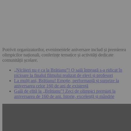
Potrivit organizatorilor, evenimentele aniversare includ și premierea
olimpicilor naționali, conferințe tematice și activități dedicate
comunității școlare.
„Nicăieri nu e ca la Brătianu”! O sală întreagă s-a ridicat în
picioare la finalul filmului realizat de elevi și profesori
La mulți ani, Brătianu! Emoție, performanță și surprize la
aniversarea celor 160 de ani de existență
Gală de elită la „Brătianu”! Zeci de olimpici premiați la
aniversarea de 160 de ani. Istorie, excelență și mândrie