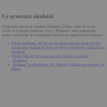
Ce urmează sâmbătă
Programul aniversar continuă sâmbătă, 23 mai, când, de la ora
10:00, la Colegiul Național „Ion C. Brătianu” sunt programate
ateliere prezentate de comunitatea liceului și colaboratorii instituției.
Pitești. Brătianu, 160 de ani de istorie marcați printr-un film
spectaculos realizat exclusiv de elevi și profesori. Când are loc
premiera
Pitești. Sute de elevi evacuați din clasele Colegiului
,,Brătianu”
„Brătianu” în sărbătoare: Un Târg de Crăciun ca-n povești, în
Pitești