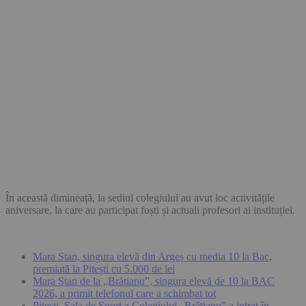
În această dimineață, la sediul colegiului au avut loc activitățile
aniversare, la care au participat foști și actuali profesori ai instituției.
Mara Stan, singura elevă din Argeș cu media 10 la Bac,
premiată la Pitești cu 5.000 de lei
Mara Stan de la „Brătianu”, singura elevă de 10 la BAC
2026, a primit telefonul care a schimbat tot
Pitești. Sala de Sport a Colegiului „Brătianu” a intrat în