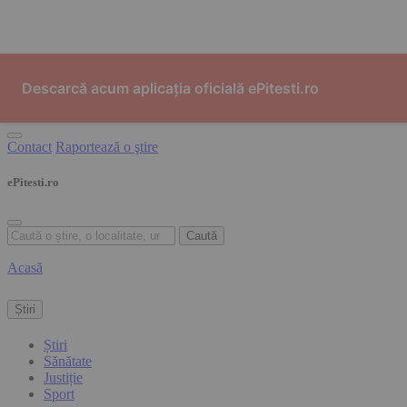
Skip to content
Descarcă acum aplicația oficială ePitesti.ro
Contact
Raportează o ştire
ePitesti.ro
Caută
Acasă
Știri
Știri
Sănătate
Justiție
Sport