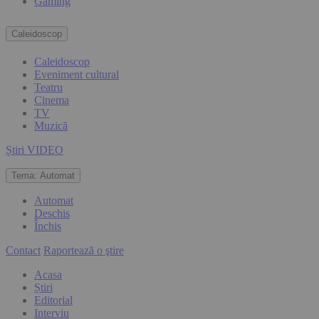
Gaming
Caleidoscop
Caleidoscop
Eveniment cultural
Teatru
Cinema
TV
Muzică
Știri VIDEO
Tema:
Automat
Automat
Deschis
Închis
Contact
Raportează o ştire
Acasa
Știri
Editorial
Interviu