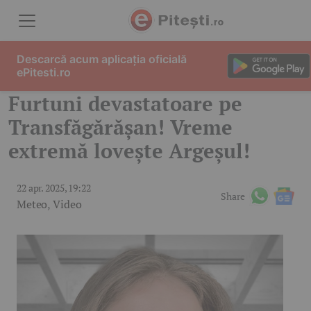
Skip to content
Descarcă acum aplicația oficială
ePitesti.ro
Furtuni devastatoare pe
Transfăgărășan! Vreme
extremă lovește Argeșul!
22 apr. 2025, 19:22
Share
Meteo
,
Video