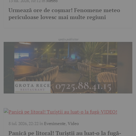
13 iul. 2026, 10:12
în
Meteo
Urmează ore de coșmar! Fenomene meteo
periculoase lovesc mai multe regiuni
8 iul. 2026, 22:22
în
Evenimente
,
Video
Panică pe litoral! Turiștii au luat-o la fugă-