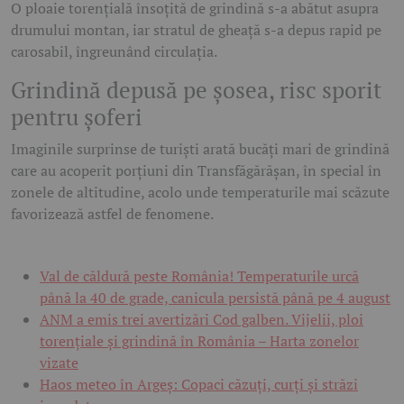
O ploaie torențială însoțită de grindină s-a abătut asupra
drumului montan, iar stratul de gheață s-a depus rapid pe
carosabil, îngreunând circulația.
Grindină depusă pe șosea, risc sporit
pentru șoferi
Imaginile surprinse de turiști arată bucăți mari de grindină
care au acoperit porțiuni din Transfăgărășan, în special în
zonele de altitudine, acolo unde temperaturile mai scăzute
favorizează astfel de fenomene.
Val de căldură peste România! Temperaturile urcă
până la 40 de grade, canicula persistă până pe 4 august
ANM a emis trei avertizări Cod galben. Vijelii, ploi
torențiale și grindină în România – Harta zonelor
vizate
Haos meteo în Argeș: Copaci căzuți, curți și străzi