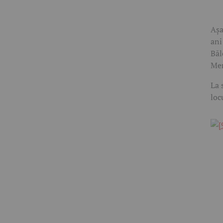
Așa
ani
Băl
Mer
La 
loc