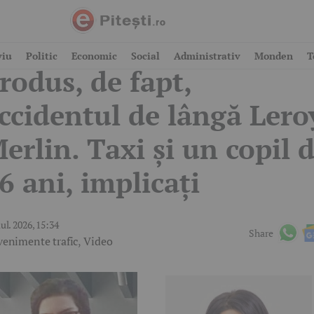
PJ Argeș, oficial: Cum s
viu
Politic
Economic
Social
Administrativ
Monden
T
rodus, de fapt,
ccidentul de lângă Lero
erlin. Taxi și un copil 
6 ani, implicați
iul. 2026, 15:34
Share
venimente trafic
,
Video