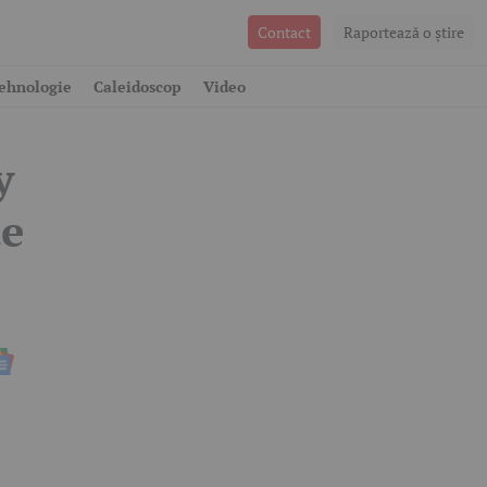
Contact
Raportează o ştire
-a
ehnologie
Caleidoscop
Video
y
de