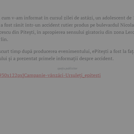
 cum v-am informat în cursul zilei de astăzi, un adolescent de 
 a fost rănit într-un accident rutier produs pe bulevardul Nicol
cescu din Pitești, în apropierea sensului giratoriu din zona Ler
lin.
scurt timp după producerea evenimentului, ePitești a fost la faț
ului și a prezentat primele informații despre accident.