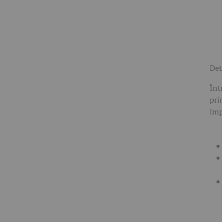
Det
Înt
pri
împ