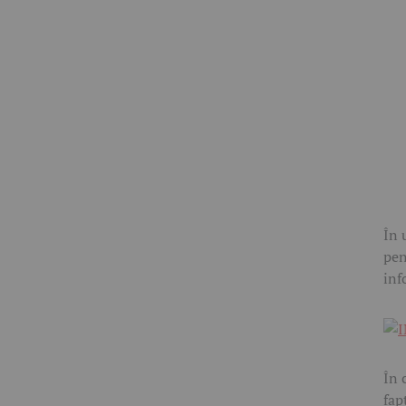
În 
pen
inf
În 
fap