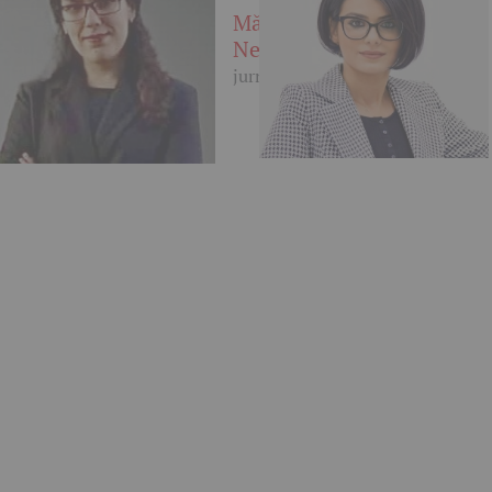
Mădălina
Nedelcu
jurnalist