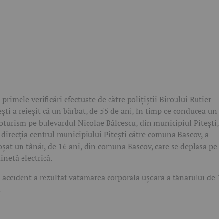
 primele verificări efectuate de către polițiștii Biroului Rutier
ești a reieșit că un bărbat, de 55 de ani, în timp ce conducea un
oturism pe bulevardul Nicolae Bălcescu, din municipiul Pitești,
 direcția centrul municipiului Pitești către comuna Bascov, a
oșat un tânăr, de 16 ani, din comuna Bascov, care se deplasa pe
tinetă electrică.
 accident a rezultat vătămarea corporală ușoară a tânărului de 
.