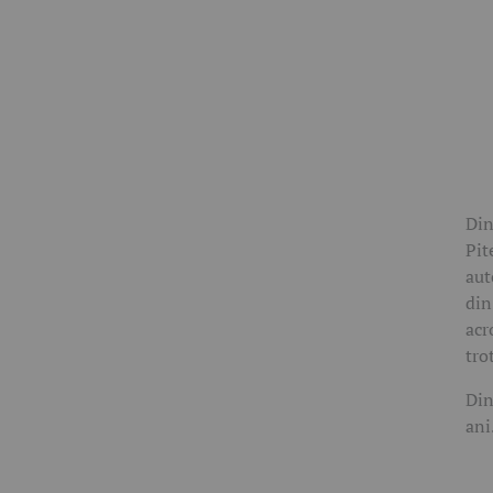
Din
Pit
aut
din
acr
tro
Din
ani