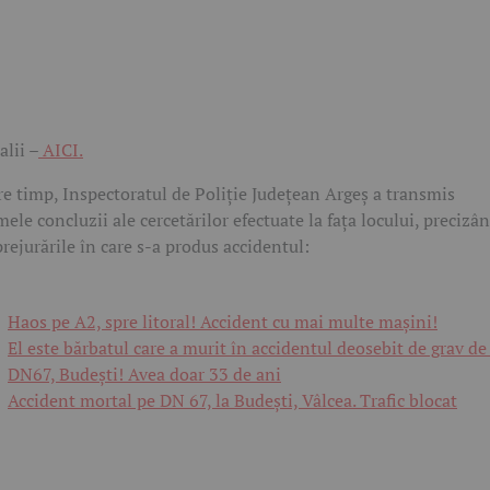
alii –
AICI.
re timp, Inspectoratul de Poliție Județean Argeș a transmis
mele concluzii ale cercetărilor efectuate la fața locului, precizâ
rejurările în care s-a produs accidentul:
Haos pe A2, spre litoral! Accident cu mai multe mașini!
El este bărbatul care a murit în accidentul deosebit de grav de
DN67, Budești! Avea doar 33 de ani
Accident mortal pe DN 67, la Budești, Vâlcea. Trafic blocat