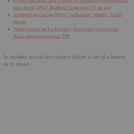
El este bărbatul care a murit în accidentul deosebit de
grav de pe DN67, Budești! Avea doar 33 de ani
Accident mortal pe DN 67, la Budești, Vâlcea. Trafic
blocat
Trafic blocat pe A1 Pitești – București. Cozi uriașe
după răsturnarea unui TIR
În accident au mai fost rănite o fată de 11 ani și o femeie
de 31 de ani.