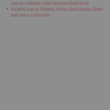
rupt un indicator rutier lângă Kaufland Nord
Accident grav la Vlădești, Vâlcea: Două mașini făcute
praf, una s-a răsturnat