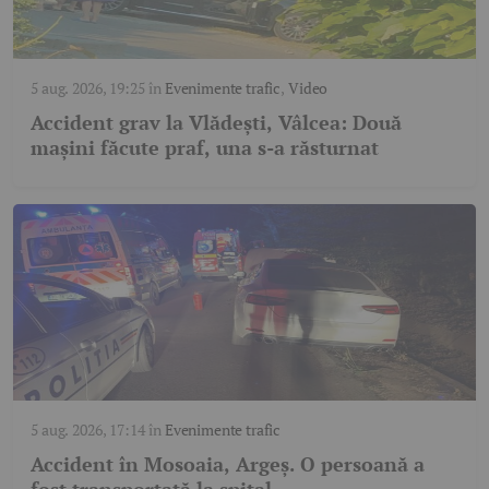
5 aug. 2026, 19:25
în
Evenimente trafic
,
Video
Accident grav la Vlădești, Vâlcea: Două
mașini făcute praf, una s-a răsturnat
5 aug. 2026, 17:14
în
Evenimente trafic
Accident în Mosoaia, Argeș. O persoană a