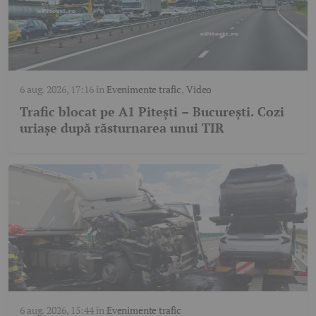
6 aug. 2026, 17:16
în
Evenimente trafic
,
Video
Trafic blocat pe A1 Pitești – București. Cozi
uriașe după răsturnarea unui TIR
6 aug. 2026, 15:44
în
Evenimente trafic