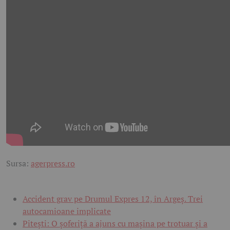
Sursa:
agerpress.ro
Accident grav pe Drumul Expres 12, în Argeș. Trei
autocamioane implicate
Pitești: O șoferiță a ajuns cu mașina pe trotuar și a