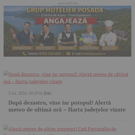
2 iul. 2026, 10:59
în
Știri
După dezastru, vine iar potopul! Alertă
meteo de ultimă oră – Harta județelor vizate