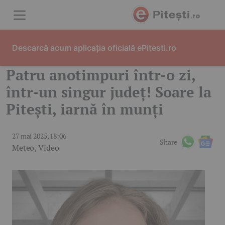
Skip to content
Descarcă acum aplicația oficială ePitesti.ro
Patru anotimpuri într-o zi,
într-un singur județ! Soare la
Pitești, iarnă în munți
27 mai 2025, 18:06
Share
Meteo
,
Video