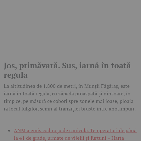
Jos, primăvară. Sus, iarnă în toată
regula
La altitudinea de 1.800 de metri, în Munții Făgăraș, este
iarnă în toată regula, cu zăpadă proaspătă și ninsoare, în
timp ce, pe măsură ce cobori spre zonele mai joase, ploaia
ia locul fulgilor, semn al tranziției bruște între anotimpuri.
ANM a emis cod roșu de caniculă. Temperaturi de până
la 41 de grade, urmate de vijelii și furtuni – Harta