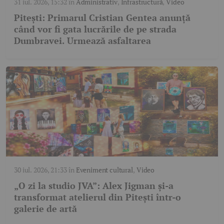
31 iul. 2026, 15:32
în
Administrativ
,
Infrastructură
,
Video
Pitești: Primarul Cristian Gentea anunță
când vor fi gata lucrările de pe strada
Dumbravei. Urmează asfaltarea
30 iul. 2026, 21:33
în
Eveniment cultural
,
Video
„O zi la studio JVA”: Alex Jigman și-a
transformat atelierul din Pitești într-o
galerie de artă