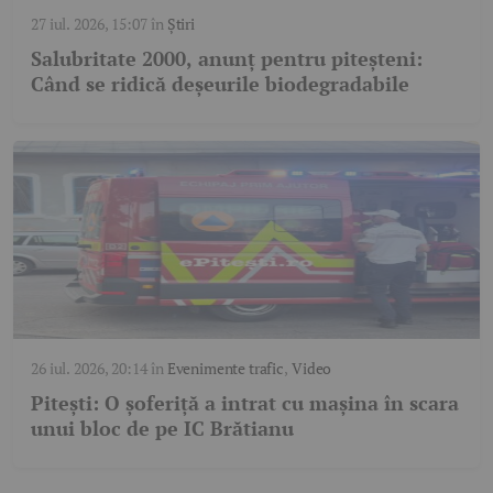
27 iul. 2026, 15:07
în
Știri
Salubritate 2000, anunț pentru piteșteni:
Când se ridică deșeurile biodegradabile
26 iul. 2026, 20:14
în
Evenimente trafic
,
Video
Pitești: O șoferiță a intrat cu mașina în scara
unui bloc de pe IC Brătianu