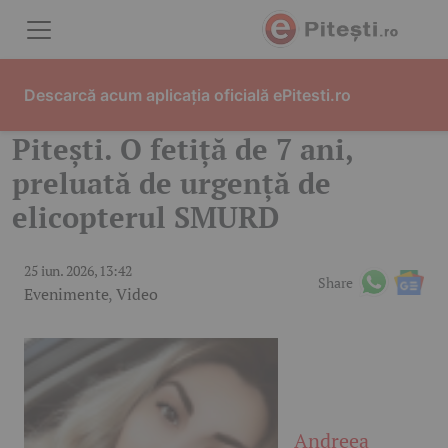
Skip to content
Descarcă acum aplicația oficială ePitesti.ro
Pitești. O fetiță de 7 ani,
preluată de urgență de
elicopterul SMURD
25 iun. 2026, 13:42
Share
Evenimente
,
Video
Andreea