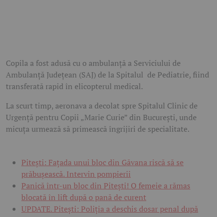
Copila a fost adusă cu o ambulanță a Serviciului de
Ambulanță Județean (SAJ) de la Spitalul de Pediatrie, fiind
transferată rapid în elicopterul medical.
La scurt timp, aeronava a decolat spre Spitalul Clinic de
Urgență pentru Copii „Marie Curie” din București, unde
micuța urmează să primească îngrijiri de specialitate.
Pitești: Fațada unui bloc din Găvana riscă să se
prăbușească. Intervin pompierii
Panică într-un bloc din Pitești! O femeie a rămas
blocată în lift după o pană de curent
UPDATE. Pitești: Poliția a deschis dosar penal după