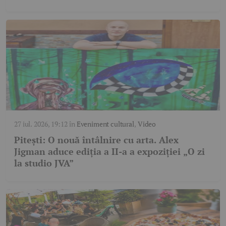
27 iul. 2026, 19:12
în
Eveniment cultural
,
Video
Pitești: O nouă întâlnire cu arta. Alex
Jigman aduce ediția a II-a a expoziției „O zi
la studio JVA”