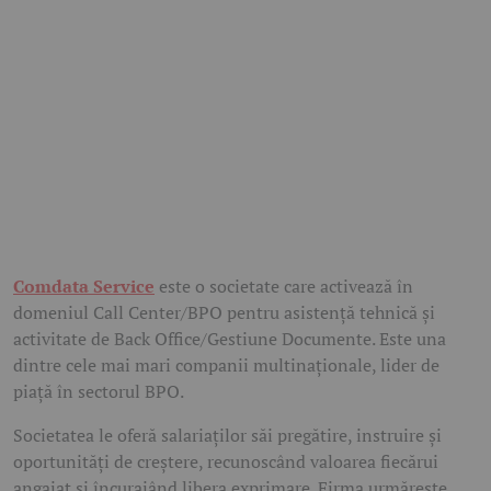
Comdata Service
este o societate care activează în
domeniul Call Center/BPO pentru asistență tehnică și
activitate de Back Office/Gestiune Documente. Este una
dintre cele mai mari companii multinaţionale, lider de
piaţă în sectorul BPO.
Societatea le oferă salariaţilor săi pregătire, instruire şi
oportunități de creştere, recunoscând valoarea fiecărui
angajat şi încurajând libera exprimare. Firma urmăreşte