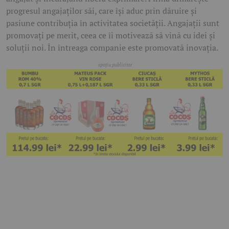
progresul angajaţilor săi, care îşi aduc prin dăruire şi
pasiune contribuţia în activitatea societăţii. Angajaţii sunt
promovaţi pe merit, ceea ce îi motivează să vină cu idei şi
soluţii noi. În întreaga companie este promovată inovaţia.