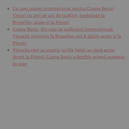
Un nou succes internațional pentru Crama Beciu!
Vinuri cu zeci de ani de tradiție, medaliate la
Bruxelles, acum și la Pitești
Crama Beciu, din nou pe podiumul internațional.
Vinurile premiate la Bruxelles pot fi găsite acum și la
Pitești
Vinurile care au cucerit juriile lumii se vând acum
direct la Pitești. Crama Beciu a deschis primul magazin
în oraș