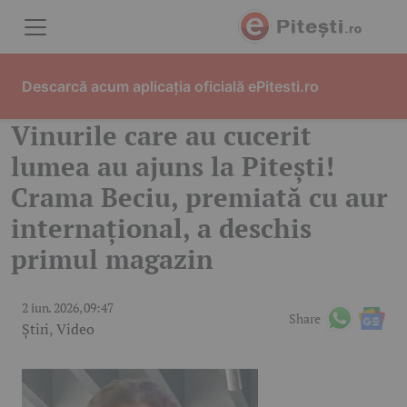
Skip to content
Descarcă acum aplicația oficială ePitesti.ro
Vinurile care au cucerit
lumea au ajuns la Pitești!
Crama Beciu, premiată cu aur
internațional, a deschis
primul magazin
2 iun. 2026, 09:47
Share
Știri
,
Video