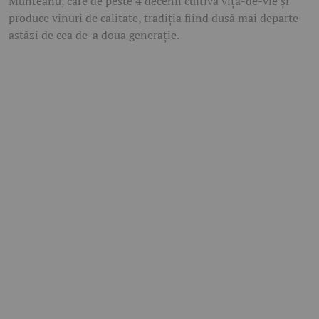
Munteanu, care de peste 4 decenii cultivă vița-de-vie și
produce vinuri de calitate, tradiția fiind dusă mai departe
astăzi de cea de-a doua generație.