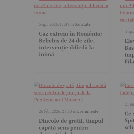
5 apr. 2026, 17:49
în
Sănătate
3 apr
Caz extrem în România:
Even
Bebeluș de 24 de zile,
Ele
intervenție dificilă la
Bas
inimă
imp
Fil
spe
21 ia
26 feb. 2026, 21:50
în
Evenimente
Ce 
Spi
Dincolo de gratii, timpul
sch
capătă sens pentru