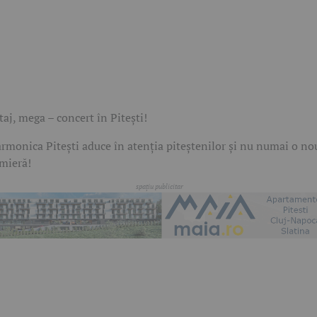
taj, mega – concert în Pitești!
armonica Pitești aduce în atenția piteștenilor și nu numai o no
mieră!