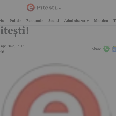
oltaj, mega – concert în
viu
Politic
Economic
Social
Administrativ
Monden
T
itești!
 apr. 2023, 13:14
Share
iri