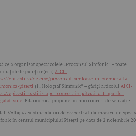
ă ce a organizat spectacolele „Proconsul Simfonic” – toate
ormațiile le puteți re(citi)
AICI-
ps://epitesti.ro/diverse/proconsul-simfonic-in-premiera-la-
armonica-pitesti
și „Holograf Simfonic” – găsiți articolul
AICI-
ps://epitesti.ro/stiri/super-concert-in-pitesti-o-trupa-de-
galat-vine,
Filarmonica propune un nou concert de senzație!
fel, Voltaj va susține alături de orchestra Filarmonicii un spect
fonic în centrul municipiului Pitești pe data de 2 noiembrie 2