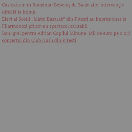
Caz extrem în România: Bebeluș de 24 de zile, intervenție
dificilă la inimă
Elevi ai Școlii „Matei Basarab” din Pitești au impresionat la
Filarmonică printr-un spectacol caritabil
Bani grei pentru Adrian Copilul Minune! Mii de euro pe o oră 
concertul din Club Hush din Pitești