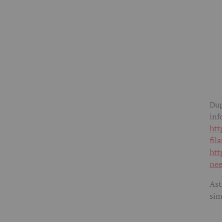
Dup
inf
htt
fil
htt
nee
Ast
sim