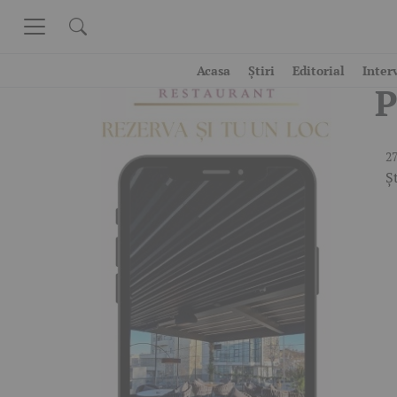
Skip to content
V
Acasa
Știri
Editorial
Inter
P
27
Șt