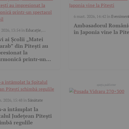
6 mart. 2026, 14:42
în
Evenimen
cultural
Ambasadorul Români
. 2026, 13:54
în
Educație
,
în Japonia vine la Pite
iment cultural
,
Video
vi ai Școlii „Matei
arab” din Pitești au
resionat la
armonică printr-un
ctacol caritabil
n. 2026, 15:48
în
Sănătate
s-a întâmplat la
talul Județean Pitești
imbă regulile