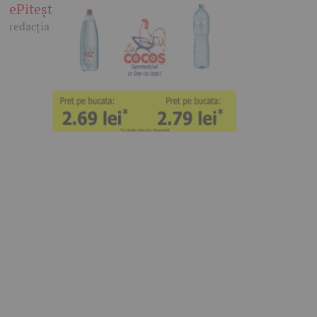
ePitești
redacția