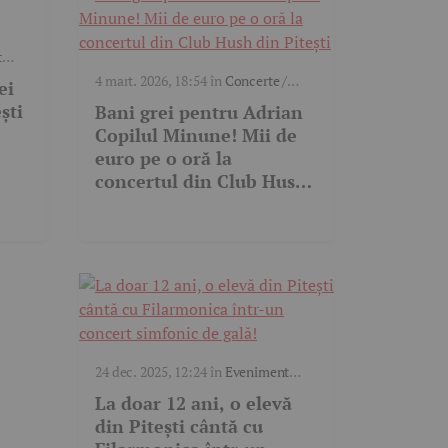
t
4 mart. 2026, 18:54
în
Concerte /
ei
party
ști
Bani grei pentru Adrian
Copilul Minune! Mii de
euro pe o oră la
concertul din Club Hush
din Pitești
24 dec. 2025, 12:24
în
Eveniment
cultural
La doar 12 ani, o elevă
din Pitești cântă cu