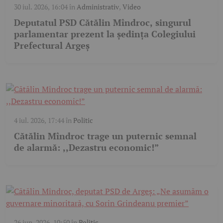
30 iul. 2026, 16:04
în
Administrativ
,
Video
Deputatul PSD Cătălin Mîndroc, singurul
parlamentar prezent la ședința Colegiului
Prefectural Argeș
4 iul. 2026, 17:44
în
Politic
Cătălin Mîndroc trage un puternic semnal
de alarmă: ,,Dezastru economic!”
26 iun. 2026, 10:50
în
Politic