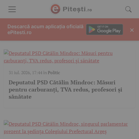
Skip to content
CĂTĂLIN MÎNDROC
Descarcă acum aplicația oficială
×
ePitesti.ro
31 iul. 2026, 17:44
în
Politic
Deputatul PSD Cătălin Mîndroc: Măsuri
pentru carburanți, TVA redus, profesori și
sănătate