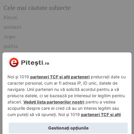
Cele mai căutate subiecte
Pitesti
accident
Arges
politia
mioveni
Caută rapid știrile care te interesează
Găsește cele mai recente știri, evenimente și subiecte de
interes din orașul tău. Introdu un cuvânt-cheie și descoperă
informațiile de care ai nevoie!
Caută