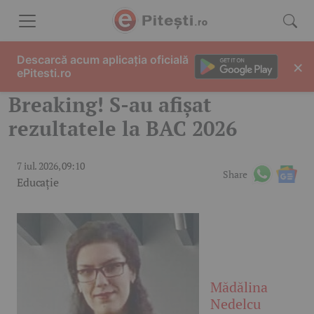
Skip to content
Descarcă acum aplicația oficială
×
ePitesti.ro
Breaking! S-au afișat
rezultatele la BAC 2026
7 iul. 2026, 09:10
Share
Educație
Mădălina
Nedelcu