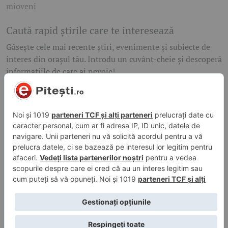
mioveni
Caută rapid știrile care te interesează
Găsește cele mai recente știri, evenimente și subiecte de
interes din orașul tău. Introdu un cuvânt-cheie și descoperă
informațiile de care ai nevoie!
Caută
© 2026 ePitesti.ro | Toate drepturile rezervate. | Site
administrat de
WebFixer.ro