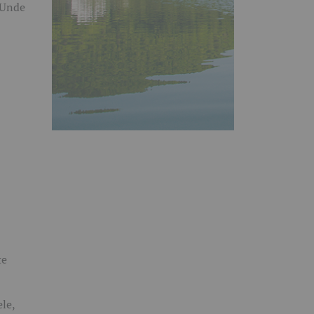
te
le,