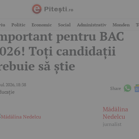
nunț deosebit de
viu
Politic
Economic
Social
Administrativ
Monden
T
mportant pentru BAC
026! Toți candidații
rebuie să știe
iul. 2026, 18:38
Share
ducație
Mădălina
Nedelcu
jurnalist