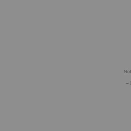
Not
– l