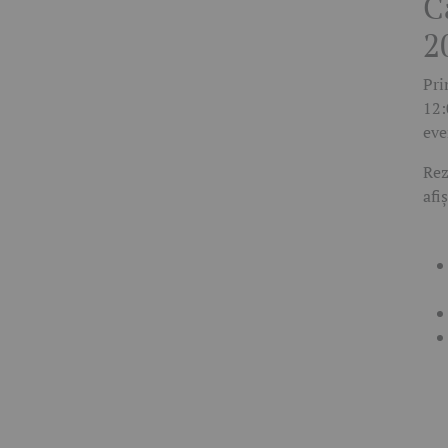
C
2
Pri
12:
eve
Rez
afi