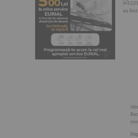
Abs
Bac
mom
Dup