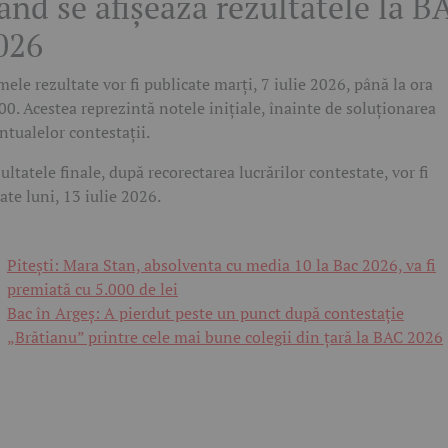
ând se afișează rezultatele la B
026
mele rezultate vor fi publicate marți, 7 iulie 2026, până la ora
00. Acestea reprezintă notele inițiale, înainte de soluționarea
ntualelor contestații.
ultatele finale, după recorectarea lucrărilor contestate, vor fi
șate luni, 13 iulie 2026.
Pitești: Mara Stan, absolventa cu media 10 la Bac 2026, va fi
premiată cu 5.000 de lei
Bac în Argeș: A pierdut peste un punct după contestație
„Brătianu” printre cele mai bune colegii din țară la BAC 2026