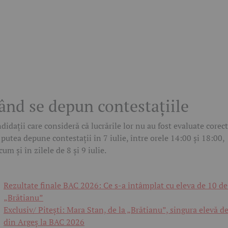
ând se depun contestațiile
didații care consideră că lucrările lor nu au fost evaluate corect
 putea depune contestații în 7 iulie, între orele 14:00 și 18:00,
cum și în zilele de 8 și 9 iulie.
Rezultate finale BAC 2026: Ce s-a întâmplat cu eleva de 10 de
„Brătianu”
Exclusiv/ Pitești: Mara Stan, de la „Brătianu”, singura elevă d
din Argeș la BAC 2026