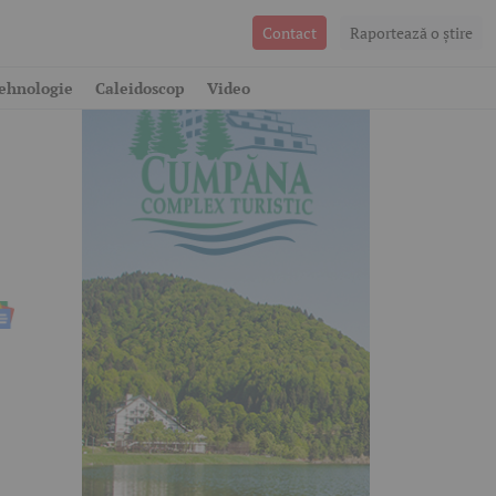
Contact
Raportează o ştire
ehnologie
Caleidoscop
Video