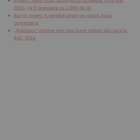
Pitești: Mara Stan, absolventa cu media 10 la Bac
2026, va fi premiată cu 5.000 de lei
Bac în Argeș: A pierdut peste un punct după
contestație
„Brătianu” printre cele mai bune colegii din țară la
BAC 2026