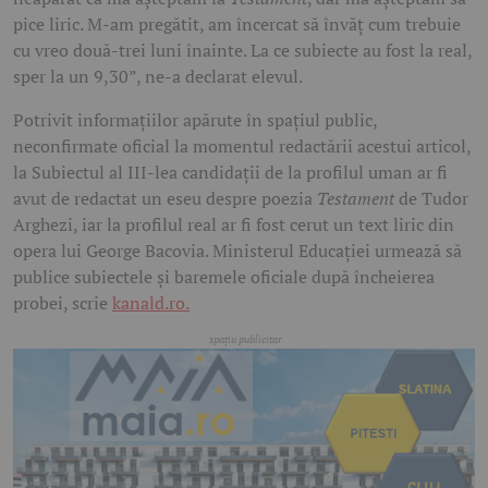
pice liric. M-am pregătit, am încercat să învăț cum trebuie
cu vreo două-trei luni înainte. La ce subiecte au fost la real,
sper la un 9,30”, ne-a declarat elevul.
Potrivit informațiilor apărute în spațiul public,
neconfirmate oficial la momentul redactării acestui articol,
la Subiectul al III-lea candidații de la profilul uman ar fi
avut de redactat un eseu despre poezia
Testament
de
Tudor
Arghezi
, iar la profilul real ar fi fost cerut un text liric din
opera lui
George Bacovia
. Ministerul Educației urmează să
publice subiectele și baremele oficiale după încheierea
probei, scrie
kanald.ro.