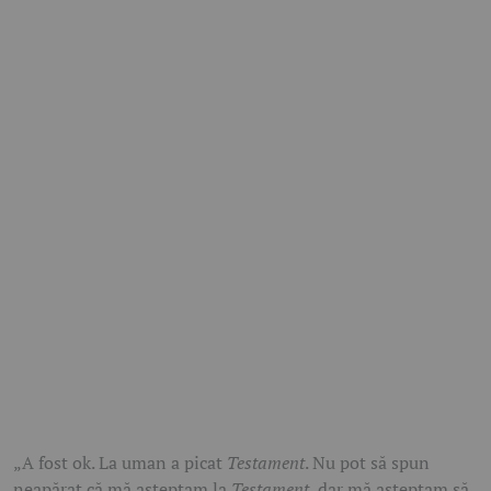
„A fost ok. La uman a picat
Testament
. Nu pot să spun
neapărat că mă așteptam la
Testament
, dar mă așteptam să