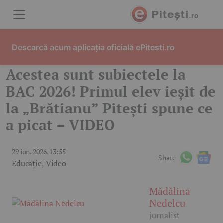
Skip to content
Descarcă acum aplicația oficială ePitesti.ro
Acestea sunt subiectele la
BAC 2026! Primul elev ieșit de
la „Brătianu” Pitești spune ce
a picat – VIDEO
29 iun. 2026, 13:55
Share
Educație
,
Video
Mădălina
Nedelcu
jurnalist