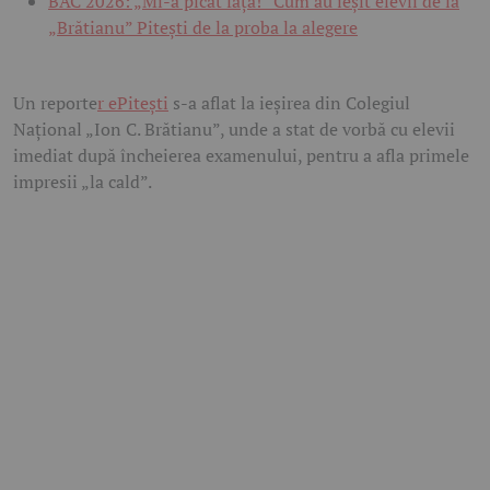
BAC 2026: „Mi-a picat fața!” Cum au ieșit elevii de la
„Brătianu” Pitești de la proba la alegere
Un reporte
r ePitești
s-a aflat la ieșirea din
Colegiul
Național „Ion C. Brătianu”
, unde a stat de vorbă cu elevii
imediat după încheierea examenului, pentru a afla primele
impresii „la cald”.