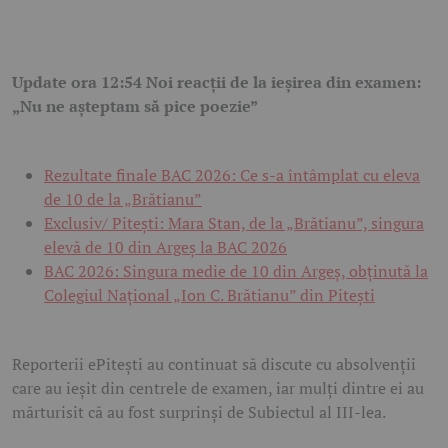
Update ora 12:54
Noi reacții de la ieșirea din examen:
„Nu ne așteptam să pice poezie”
Rezultate finale BAC 2026: Ce s-a întâmplat cu eleva
de 10 de la „Brătianu”
Exclusiv/ Pitești: Mara Stan, de la „Brătianu”, singura
elevă de 10 din Argeș la BAC 2026
BAC 2026: Singura medie de 10 din Argeș, obținută la
Colegiul Național „Ion C. Brătianu” din Pitești
Reporterii ePitești au continuat să discute cu absolvenții
care au ieșit din centrele de examen, iar mulți dintre ei au
mărturisit că au fost surprinși de Subiectul al III-lea.