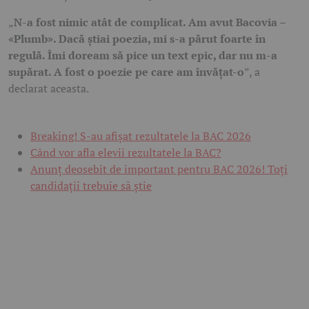
„
N-a fost nimic atât de complicat. Am avut Bacovia –
«Plumb». Dacă știai poezia, mi s-a părut foarte în
regulă. Îmi doream să pice un text epic, dar nu m-a
supărat. A fost o poezie pe care am învățat-o
”, a
declarat aceasta.
Breaking! S-au afișat rezultatele la BAC 2026
Când vor afla elevii rezultatele la BAC?
Anunț deosebit de important pentru BAC 2026! Toți
candidații trebuie să știe