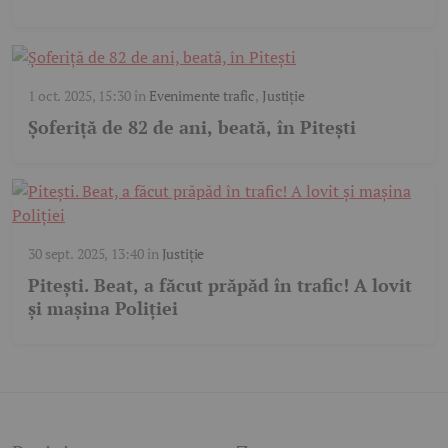
1 oct. 2025, 15:30
în
Evenimente trafic
,
Justiție
Șoferiță de 82 de ani, beată, în Pitești
30 sept. 2025, 13:40
în
Justiție
Pitești. Beat, a făcut prăpăd în trafic! A lovit
și mașina Poliției