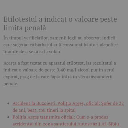
Etilotestul a indicat o valoare peste
limita penală
În timpul verificărilor, oamenii legii au observat indicii
care sugerau că bărbatul ar fi consumat băuturi alcoolice
înainte de a se urca la volan.
Acesta a fost testat cu aparatul etilotest, iar rezultatul a
indicat o valoare de peste 0,40 mg/l alcool pur în aerul
expirat, prag de la care fapta intră în sfera răspunderii
penale.
Accident la Buzoiești. Poliția Argeș, oficial: Șofer de 22
de ani, beat, trei tineri la spital
Poliția Argeș transmite oficial: Cum s-a produs
accidentul din zona șantierului Autostrăzii A1 Sibiu-