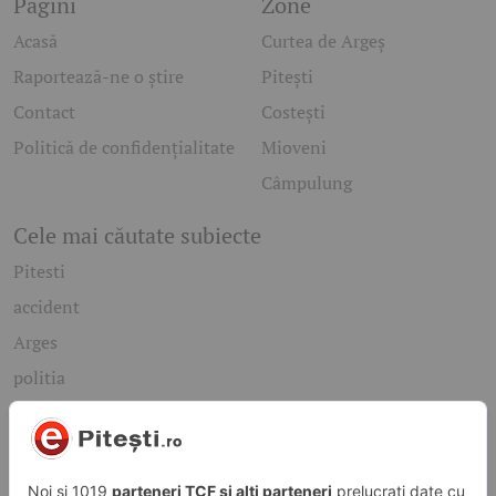
Pagini
Zone
Acasă
Curtea de Argeș
Raportează-ne o știre
Pitești
Contact
Costești
Politică de confidențialitate
Mioveni
Câmpulung
Cele mai căutate subiecte
Pitesti
accident
Arges
politia
mioveni
Caută rapid știrile care te interesează