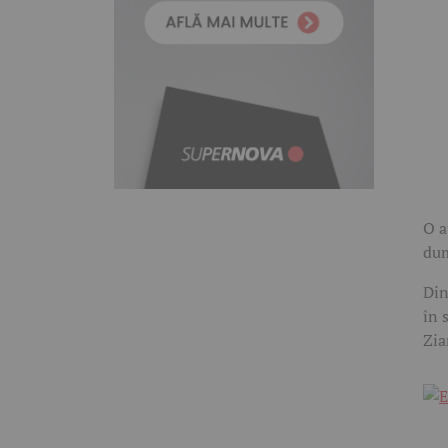
O a
dum
Din
în 
Zia