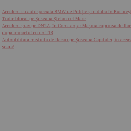
Accident cu autospecială BMW de Poliție și o dubă în Bucureșt
Trafic blocat pe Șoseaua Ștefan cel Mare
Accident grav pe DN2A, în Constanța: Mașină cuprinsă de flăc
după impactul cu un TIR
Autoutilitară mistuită de flăcări pe Șoseaua Capitalei, în acea
seară!