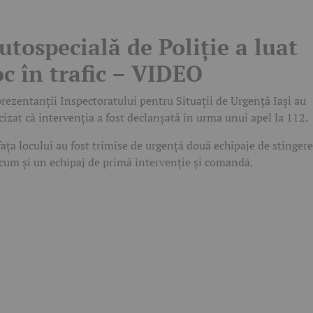
utospecială de Poliție a luat
oc în trafic – VIDEO
rezentanții Inspectoratului pentru Situații de Urgență Iași au
cizat că intervenția a fost declanșată în urma unui apel la 112.
fața locului au fost trimise de urgență două echipaje de stingere
cum și un echipaj de primă intervenție și comandă.