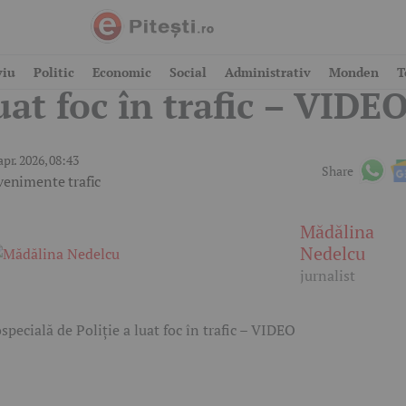
utospecială de Poliție a
viu
Politic
Economic
Social
Administrativ
Monden
T
uat foc în trafic – VIDE
apr. 2026, 08:43
Share
venimente trafic
Mădălina
Nedelcu
jurnalist