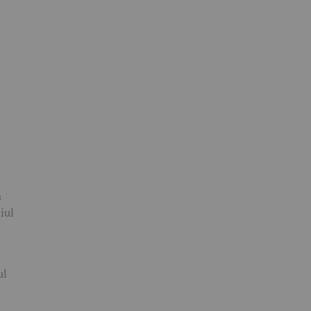
a
iul
ul