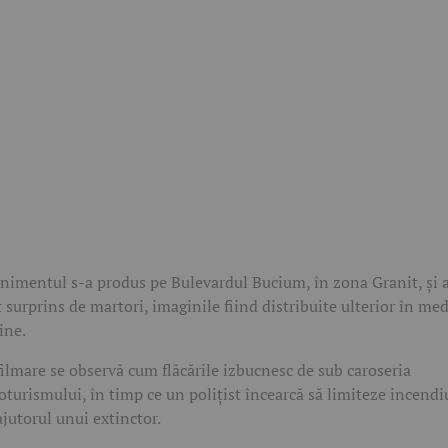
nimentul s-a produs pe Bulevardul Bucium, în zona Granit, și 
t surprins de martori, imaginile fiind distribuite ulterior în med
ine.
filmare se observă cum flăcările izbucnesc de sub caroseria
oturismului, în timp ce un polițist încearcă să limiteze incendi
ajutorul unui extinctor.