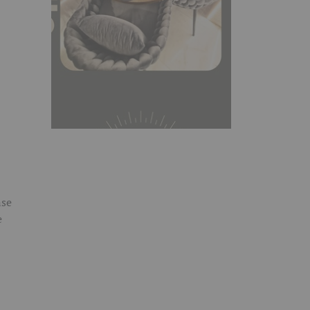
nse
e