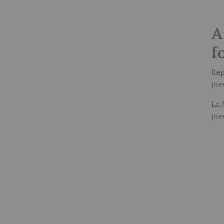
A
f
Rep
pre
La 
pre