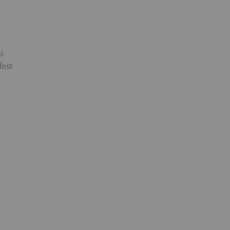
și
fost