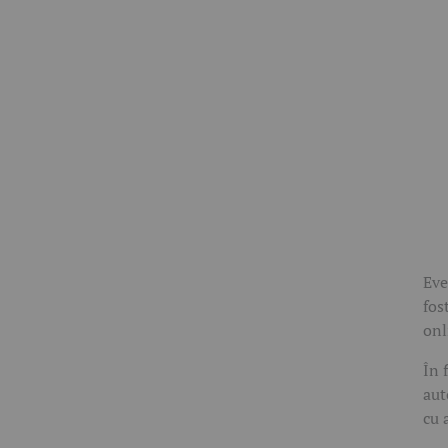
Eve
fos
onl
În 
aut
cu 