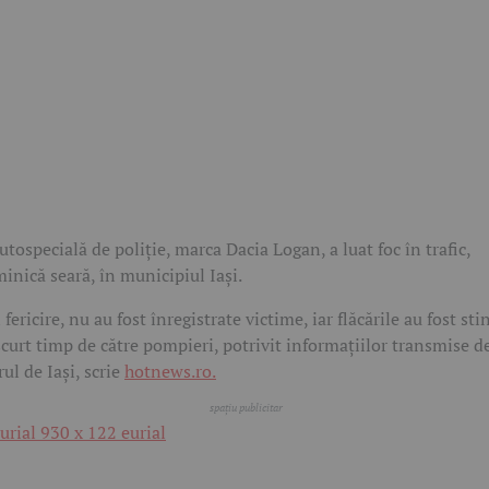
utospecială de poliție, marca Dacia Logan, a luat foc în trafic,
inică seară, în municipiul Iași.
 fericire, nu au fost înregistrate victime, iar flăcările au fost sti
scurt timp de către pompieri, potrivit informațiilor transmise d
rul de Iași, scrie
hotnews.ro.