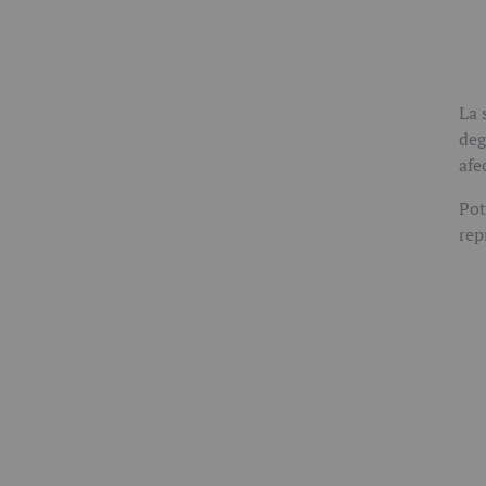
La 
deg
afe
Pot
rep