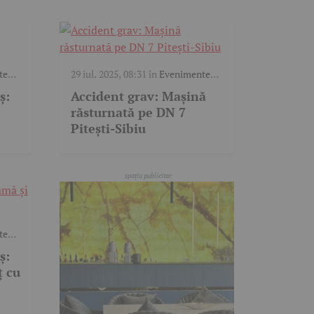
te
29 iul. 2025, 08:31
în
Evenimente
trafic
,
Video
ș:
Accident grav: Mașină
răsturnată pe DN 7
Pitești-Sibiu
te
ș:
ț cu