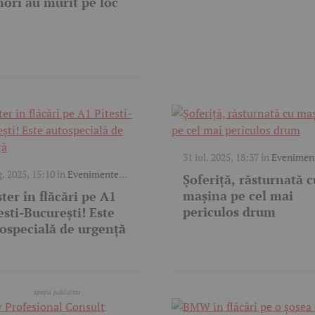
ori au murit pe loc
31 iul. 2025, 18:37
în
Evenimen
trafic
,
Video
g. 2025, 15:10
în
Evenimente
Șoferiță, răsturnată c
c
,
Video
mașina pe cel mai
ter în flăcări pe A1
periculos drum
esti-București! Este
ospecială de urgență