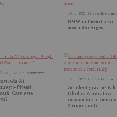
30 iul. 2025, 18:05
în
Evenimen
trafic
,
Video
BMW în flăcări pe o
șosea din Argeș!
l. 2025, 16:15
în
Evenimente
c
29 iul. 2025, 16:03
în
Evenimen
ostrada A1
trafic
urești–Pitești
Accident grav pe Val
cată! Care este
Oltului: A intrat cu
za?
mașina într-o pensiu
2 copii răniți!