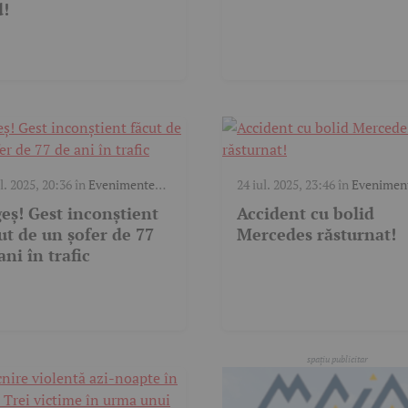
d!
l. 2025, 20:36
în
Evenimente
24 iul. 2025, 23:46
în
Evenimen
c
trafic
eș! Gest inconștient
Accident cu bolid
ut de un șofer de 77
Mercedes răsturnat!
ani în trafic