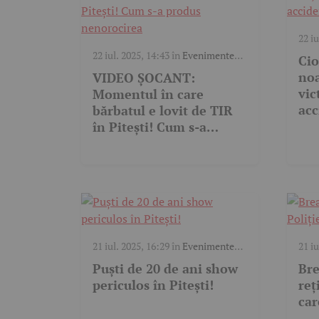
22 iu
trafi
22 iul. 2025, 14:43
în
Evenimente
Cio
trafic
,
Video
noa
VIDEO ȘOCANT:
vic
Momentul în care
acc
bărbatul e lovit de TIR
în Pitești! Cum s-a
produs nenorocirea
21 iul. 2025, 16:29
în
Evenimente
21 iu
trafic
trafi
Puști de 20 de ani show
Bre
periculos în Pitești!
reț
car