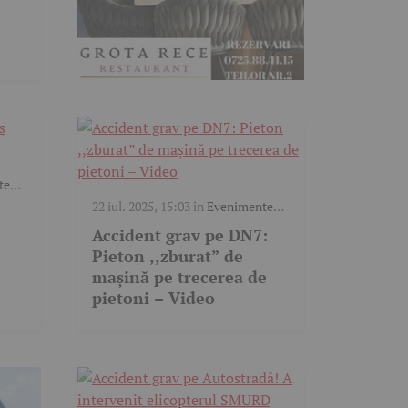
te
22 iul. 2025, 15:03
în
Evenimente
trafic
,
Video
Accident grav pe DN7:
Pieton ,,zburat” de
mașină pe trecerea de
pietoni – Video