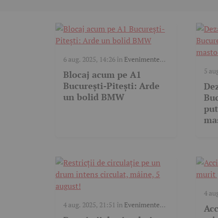
6 aug. 2025, 14:26
în
Evenimente
trafic
5 au
Blocaj acum pe A1
trafi
București-Pitești: Arde
Dez
un bolid BMW
Buc
put
mas
blo
4 au
trafi
4 aug. 2025, 21:51
în
Evenimente
Acc
trafic