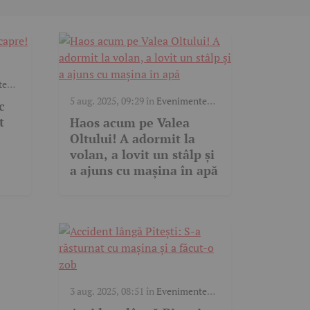
te
5 aug. 2025, 09:29
în
Evenimente
c
trafic
t
Haos acum pe Valea
Oltului! A adormit la
volan, a lovit un stâlp și
a ajuns cu mașina în apă
3 aug. 2025, 08:51
în
Evenimente
trafic