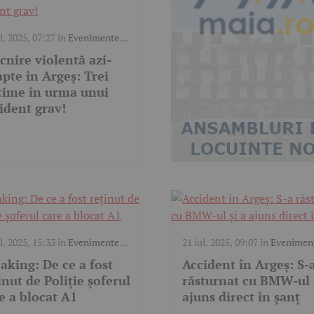
l. 2025, 07:27
în
Evenimente
c
cnire violentă azi-
pte în Argeș: Trei
time în urma unui
ident grav!
l. 2025, 15:33
în
Evenimente
21 iul. 2025, 09:07
în
Evenimen
c
trafic
aking: De ce a fost
Accident în Argeș: S-
inut de Poliție șoferul
răsturnat cu BMW-ul 
e a blocat A1
ajuns direct în șanț