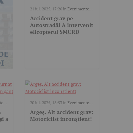
21 iul. 2025, 17:26
în
Evenimente
trafic
Accident grav pe
Autostradă! A intervenit
elicopterul SMURD
te
20 iul. 2025, 18:53
în
Evenimente
trafic
a
Argeș. Alt accident grav:
și a
Motociclist inconștient!