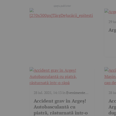
29 iu
trafi
Arg
28 iul. 2025, 14:13
în
Evenimente
28 iu
trafic
trafi
Accident grav în Argeș!
Acc
Autobasculantă cu
Arg
piatră, răsturnată într-o
dup