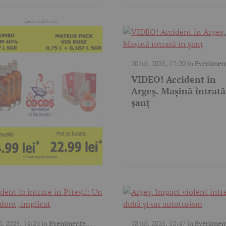
20 iul. 2025, 17:20
în
Evenimen
trafic
,
Video
VIDEO! Accident în
Argeș. Mașină întrată
șanț
l. 2025, 14:23
în
Evenimente
18 iul. 2025, 12:47
în
Evenimen