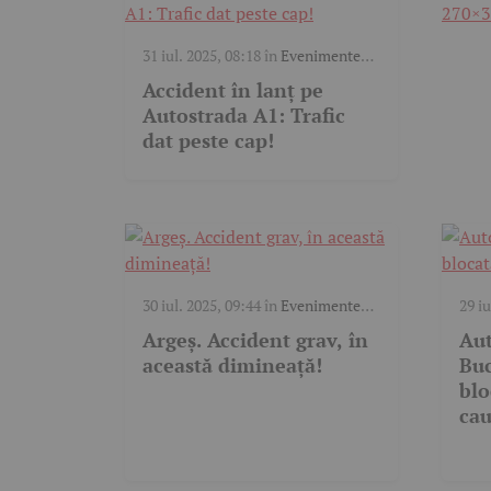
31 iul. 2025, 08:18
în
Evenimente
trafic
Accident în lanț pe
Autostrada A1: Trafic
dat peste cap!
30 iul. 2025, 09:44
în
Evenimente
29 iu
trafic
trafi
Argeș. Accident grav, în
Aut
această dimineață!
Buc
blo
cau