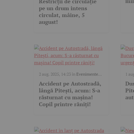
min
Restricții de circulație
pe un drum intens
circulat, mâine, 5
august!
2 aug. 2025, 14:23
în
Evenimente
1 au
trafic
trafi
Accident pe Autostradă,
Dus
lângă Pitești, acum: S-a
Pit
răsturnat cu mașina!
aut
Copil printre răniți!