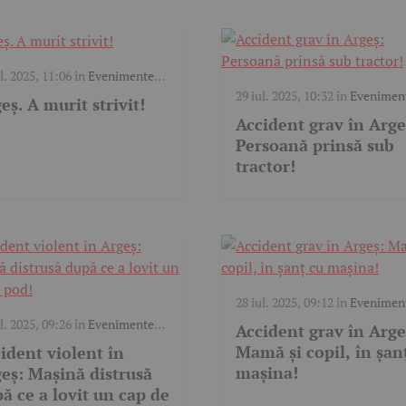
l. 2025, 11:06
în
Evenimente
c
29 iul. 2025, 10:32
în
Evenimen
eș. A murit strivit!
trafic
Accident grav în Arge
Persoană prinsă sub
tractor!
28 iul. 2025, 09:12
în
Evenimen
trafic
l. 2025, 09:26
în
Evenimente
Accident grav în Arge
c
Mamă și copil, în șan
ident violent în
mașina!
eș: Mașină distrusă
ă ce a lovit un cap de