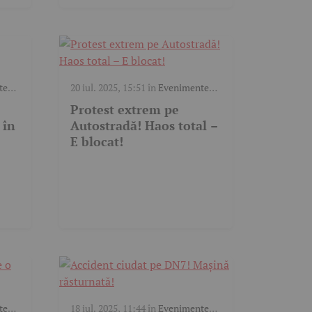
te
20 iul. 2025, 15:51
în
Evenimente
trafic
,
Video
Protest extrem pe
 în
Autostradă! Haos total –
E blocat!
te
18 iul. 2025, 11:44
în
Evenimente