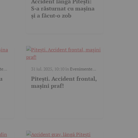
Accident lângă Pitești:
S-a răsturnat cu mașina
și a făcut-o zob
te
31 iul. 2025, 10:10
în
Evenimente
trafic
,
Video
u
Pitești. Accident frontal,
mașini praf!