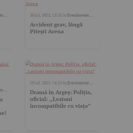
te
30 iul. 2025, 12:35
în
Evenimente
trafic
,
Video
Accident grav, lângă
Pitești Arena
29 iul. 2025, 14:21
în
Evenimente
trafic
te
Dramă în Argeș: Poliția,
oficial: ,,Leziuni
ea
incompatibile cu viața”
ne!