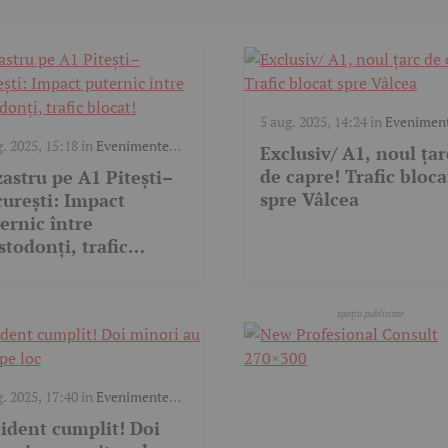
5 aug. 2025, 14:24
în
Evenimen
trafic
,
Video
g. 2025, 15:18
în
Evenimente
Exclusiv/ A1, noul țar
c
,
Video
de capre! Trafic bloca
astru pe A1 Pitești–
spre Vâlcea
urești: Impact
ernic între
todonți, trafic
cat!
g. 2025, 17:40
în
Evenimente
c
ident cumplit! Doi