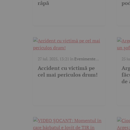
râpă
po
27 iul. 2025, 13:21
în
Evenimente
25 iu
trafic
trafi
Accident cu victimă pe
Arg
cel mai periculos drum!
făc
de 