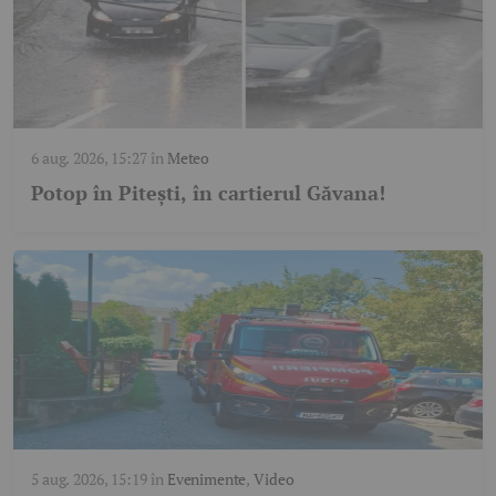
6 aug. 2026, 15:27
în
Meteo
Potop în Pitești, în cartierul Găvana!
5 aug. 2026, 15:19
în
Evenimente
,
Video