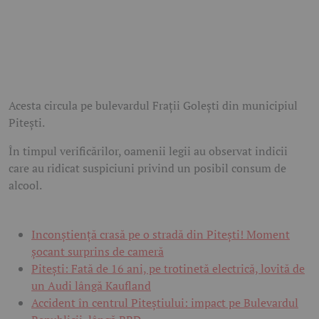
Acesta circula pe bulevardul Frații Golești din municipiul
Pitești.
În timpul verificărilor, oamenii legii au observat indicii
care au ridicat suspiciuni privind un posibil consum de
alcool.
Inconștiență crasă pe o stradă din Pitești! Moment
șocant surprins de cameră
Pitești: Fată de 16 ani, pe trotinetă electrică, lovită de
un Audi lângă Kaufland
Accident în centrul Piteștiului: impact pe Bulevardul