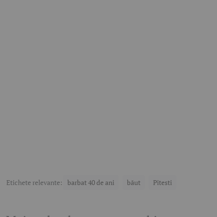
Etichete relevante:
barbat 40 de ani
băut
Pitesti