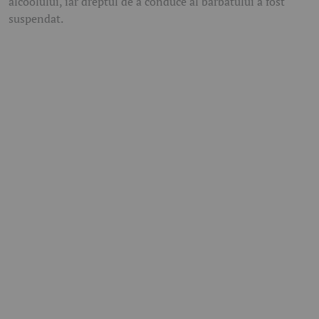
alcoolului, iar dreptul de a conduce al bărbatului a fost
suspendat.