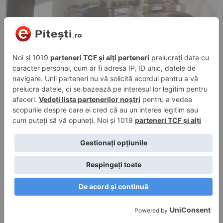
28 iul. 2026, 14:07
în
Social
,
Știri
Pitești: 584 de clienți au rămas fără gaze
naturale. Când va fi reluată alimentarea