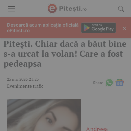
Skip to content
Descarcă acum aplicația oficială
×
ePitesti.ro
Pitești. Chiar dacă a băut bine
s-a urcat la volan! Care a fost
pedeapsa
25 mai 2026, 21:23
Share
Evenimente trafic
Andreea