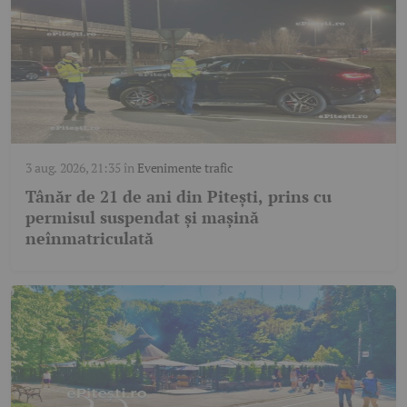
3 aug. 2026, 21:35
în
Evenimente trafic
Tânăr de 21 de ani din Pitești, prins cu
permisul suspendat și mașină
neînmatriculată