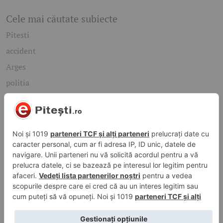
Cele mai căutate subiecte
Pitesti
accident
Arges
politia
mioveni
Caută rapid știrile care te interesează
Găsește cele mai recente știri, evenimente și subiecte de
interes din orașul tău. Introdu un cuvânt-cheie și descoperă
informațiile de care ai nevoie!
Caută