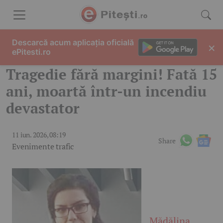
Skip to content
Descarcă acum aplicația oficială
×
ePitesti.ro
Tragedie fără margini! Fată 15
ani, moartă într-un incendiu
devastator
11 iun. 2026, 08:19
Share
Evenimente trafic
Mădălina