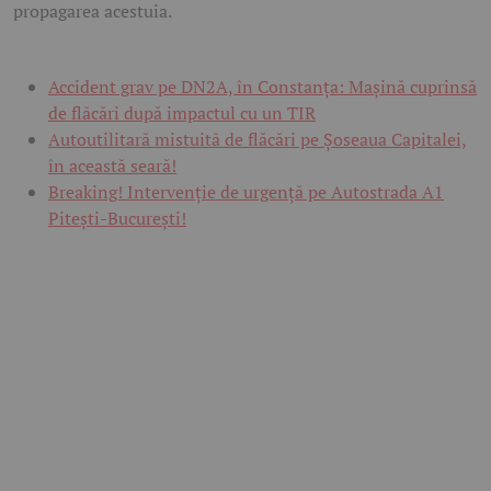
propagarea acestuia.
Accident grav pe DN2A, în Constanța: Mașină cuprinsă
de flăcări după impactul cu un TIR
Autoutilitară mistuită de flăcări pe Șoseaua Capitalei,
în această seară!
Breaking! Intervenție de urgență pe Autostrada A1
Pitești-București!