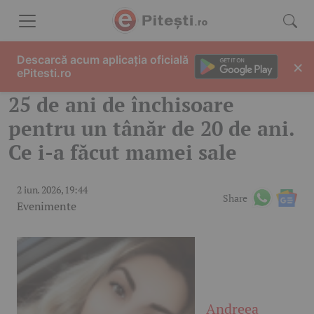
Skip to content
Descarcă acum aplicația oficială
×
ePitesti.ro
25 de ani de închisoare
pentru un tânăr de 20 de ani.
Ce i-a făcut mamei sale
2 iun. 2026, 19:44
Share
Evenimente
Andreea