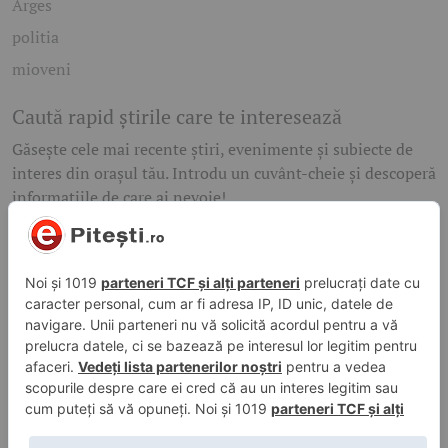
Arges
politia
mioveni
Caută rapid știrile care te interesează
Găsește cele mai recente știri, evenimente și subiecte de
interes din orașul tău. Introdu un cuvânt-cheie și descoperă
informațiile de care ai nevoie!
Caută
© 2026 ePitesti.ro | Toate drepturile rezervate. | Site
administrat de
WebFixer.ro