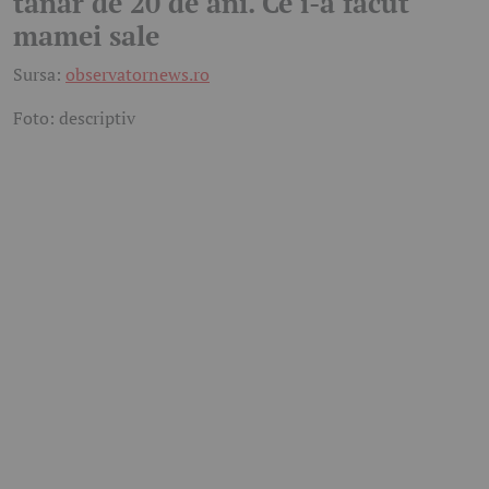
tânăr de 20 de ani. Ce i-a făcut
mamei sale
Sursa:
observatornews.ro
Foto: descriptiv