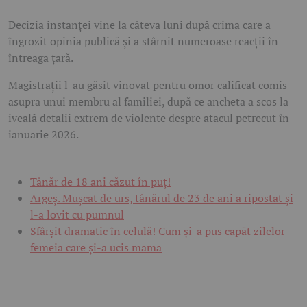
Decizia instanței vine la câteva luni după crima care a
îngrozit opinia publică și a stârnit numeroase reacții în
întreaga țară.
Magistrații l-au găsit vinovat pentru omor calificat comis
asupra unui membru al familiei, după ce ancheta a scos la
iveală detalii extrem de violente despre atacul petrecut în
ianuarie 2026.
Tânăr de 18 ani căzut în puț!
Argeș. Mușcat de urs, tânărul de 23 de ani a ripostat și
l-a lovit cu pumnul
Sfârșit dramatic în celulă! Cum și-a pus capăt zilelor
femeia care și-a ucis mama