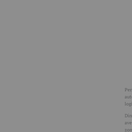
Pen
aut
log
Din
ave
zon