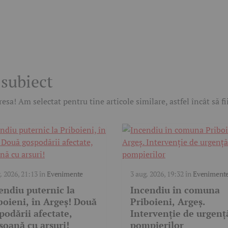
 subiect
esa! Am selectat pentru tine articole similare, astfel încât să f
. 2026, 21:13
în
Evenimente
3 aug. 2026, 19:32
în
Eveniment
endiu puternic la
Incendiu în comuna
boieni, în Argeș! Două
Priboieni, Argeș.
podării afectate,
Intervenție de urgenț
soană cu arsuri!
pompierilor