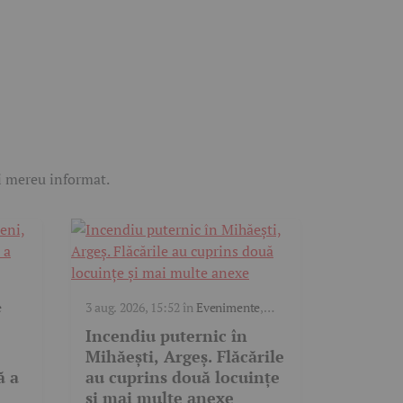
ii mereu informat.
e
3 aug. 2026, 15:52
în
Evenimente
,
Video
Incendiu puternic în
Mihăești, Argeș. Flăcările
ă a
au cuprins două locuințe
și mai multe anexe