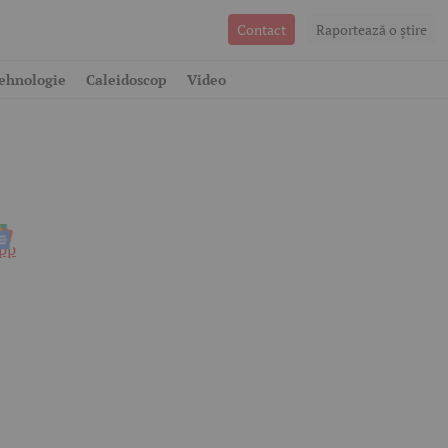
Contact
Raportează o ştire
ehnologie
Caleidoscop
Video