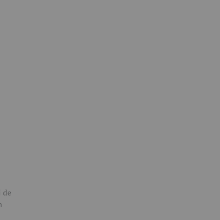
j de
n