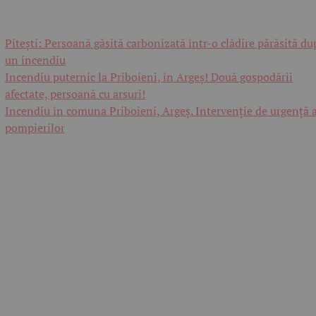
Pitești: Persoană găsită carbonizată într-o clădire părăsită du
un incendiu
Incendiu puternic la Priboieni, în Argeș! Două gospodării
afectate, persoană cu arsuri!
Incendiu în comuna Priboieni, Argeș. Intervenție de urgență 
pompierilor