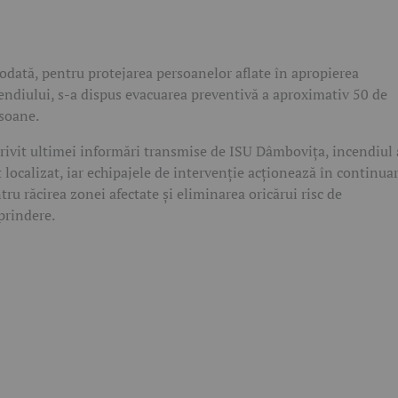
odată, pentru protejarea persoanelor aflate în apropierea
endiului, s-a dispus evacuarea preventivă a aproximativ 50 de
soane.
rivit ultimei informări transmise de ISU Dâmbovița, incendiul 
t localizat, iar echipajele de intervenție acționează în continua
tru răcirea zonei afectate și eliminarea oricărui risc de
prindere.