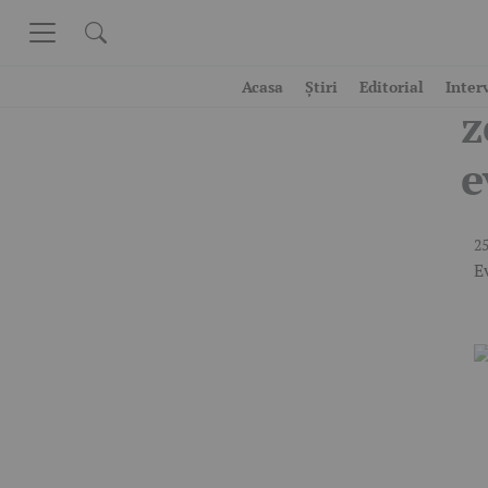
Skip to content
A
Acasa
Știri
Editorial
Inter
z
e
25
E