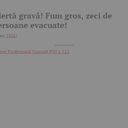
lertă gravă! Fum gros, zeci de
ersoane evacuate!
sa:
ISGU