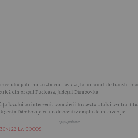
incendiu puternic a izbucnit, astăzi, la un punct de transforma
ctrică din orașul Pucioasa, județul Dâmbovița.
fața locului au intervenit pompierii Inspectoratului pentru Situ
Urgență Dâmbovița cu un dispozitiv amplu de intervenție.