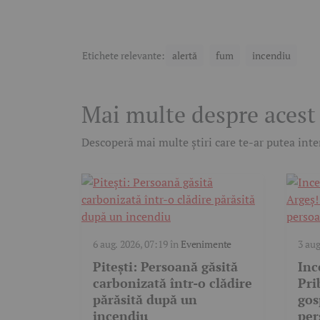
Etichete relevante:
alertă
fum
incendiu
Mai multe despre acest
Descoperă mai multe știri care te-ar putea inter
6 aug. 2026, 07:19
în
Evenimente
3 aug
Pitești: Persoană găsită
Inc
carbonizată într-o clădire
Pri
părăsită după un
gos
incendiu
per