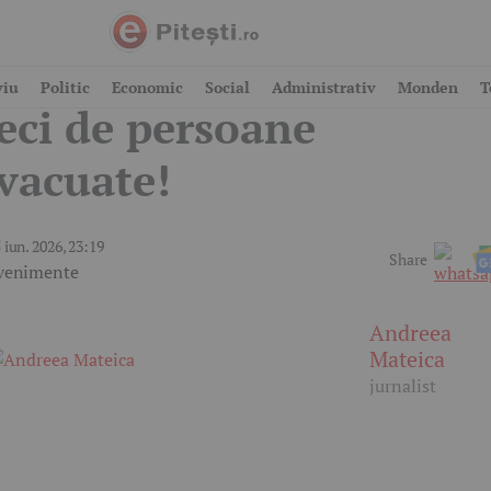
lertă gravă! Fum gros,
viu
Politic
Economic
Social
Administrativ
Monden
T
eci de persoane
vacuate!
 iun. 2026, 23:19
Share
venimente
Andreea
Mateica
jurnalist