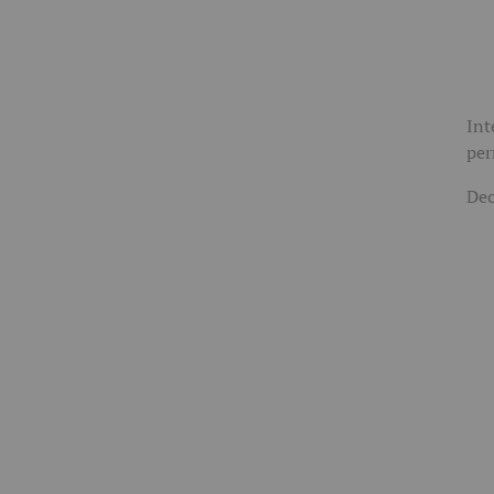
Int
per
Deo