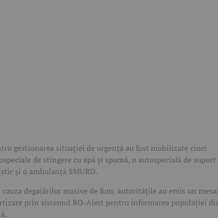
tru gestionarea situației de urgență au fost mobilizate cinci
ospeciale de stingere cu apă și spumă, o autospecială de suport
istic și o ambulanță SMURD.
 cauza degajărilor masive de fum, autoritățile au emis un mesa
rtizare prin sistemul RO-Alert pentru informarea populației di
ă.