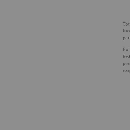
Tot
inc
per
Pot
fos
pen
rea