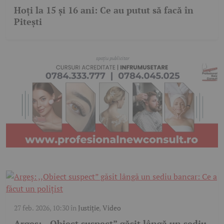
Hoți la 15 și 16 ani: Ce au putut să facă în
Pitești
27 feb. 2026, 10:30
în
Justiție
,
Video
Argeș: ,,Obiect suspect” găsit lângă un sediu