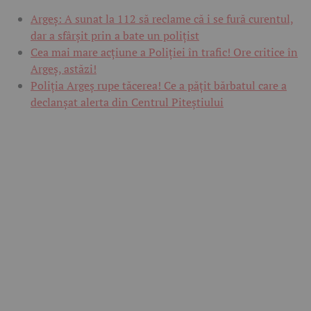
Argeș: A sunat la 112 să reclame că i se fură curentul,
dar a sfârșit prin a bate un polițist
Cea mai mare acțiune a Poliției în trafic! Ore critice în
Argeș, astăzi!
Poliția Argeș rupe tăcerea! Ce a pățit bărbatul care a
declanșat alerta din Centrul Piteștiului