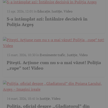
15 apr. 2026, 12:01
în
Educație
,
Justiție
,
Video
S-a întâmplat azi: Întâlnire decisivă în
Poliția Argeș
15 mart. 2026, 10:30
în
Evenimente trafic
,
Justiție
,
Video
Pitești. Acțiune cum nu s-a mai văzut! Poliția
,,rupe” tot! Video
14 mart. 2026, 18:41
în
Justiție
,
Video
Poliția, oficial despre ,,Gladiatorul” din