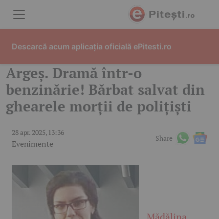
Skip to content
Descarcă acum aplicația oficială ePitesti.ro
Argeș. Dramă într-o
benzinărie! Bărbat salvat din
ghearele morții de polițiști
28 apr. 2025, 13:36
Share
Evenimente
Mădălina