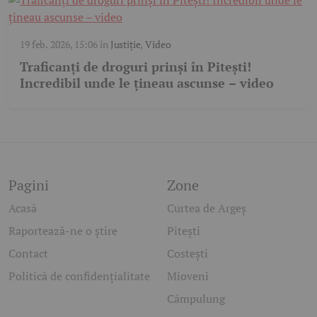
19 feb. 2026, 15:06
în
Justiție
,
Video
Traficanți de droguri prinși în Pitești!
Incredibil unde le țineau ascunse – video
Pagini
Zone
Acasă
Curtea de Argeș
Raportează-ne o știre
Pitești
Contact
Costești
Politică de confidențialitate
Mioveni
Câmpulung