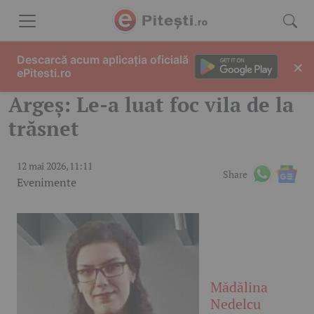
Skip to content
Descarcă acum aplicația oficială
×
ePitesti.ro
Argeș: Le-a luat foc vila de la
trăsnet
12 mai 2026, 11:11
Share
Evenimente
Mădălina
Nedelcu