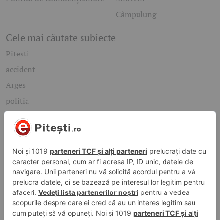
Câmpulung
Cele mai căutate subiecte
Pitesti
accident
Arges
politia
mioveni
Caută rapid știrile care te interesează
Găsește cele mai recente știri, evenimente și subiecte de
interes din orașul tău. Introdu un cuvânt-cheie și descoperă
informațiile de care ai nevoie!