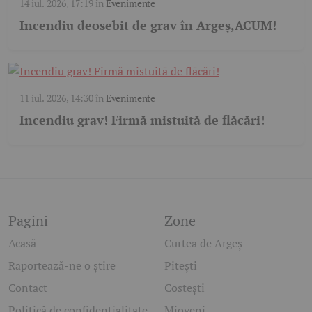
14 iul. 2026, 17:19
în
Evenimente
Incendiu deosebit de grav în Argeș,ACUM!
11 iul. 2026, 14:30
în
Evenimente
Incendiu grav! Firmă mistuită de flăcări!
Pagini
Zone
Acasă
Curtea de Argeș
Raportează-ne o știre
Pitești
Contact
Costești
Politică de confidențialitate
Mioveni