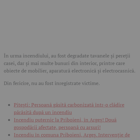
În urma incendiului, au fost degradate tavanele și pereții
casei, dar și mai multe bunuri din interior, printre care
obiecte de mobilier, aparatură electronică și electrocasnică.
Din fericire, nu au fost înregistrate victime.
Pitești: Persoană găsită carbonizată într-o clădire
părăsită după un incendiu
Incendiu puternic la Priboieni, în Argeș! Două
gospodării afectate, persoană cu arsuri!
Incendiu în comuna Priboieni, Argeș. Intervenție de