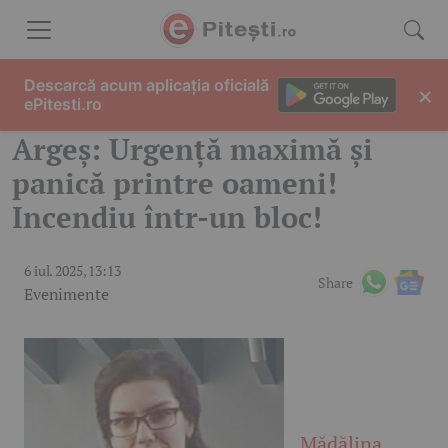
Skip to content
Descarcă acum aplicația oficială
×
ePitesti.ro
Argeș: Urgență maximă și
panică printre oameni!
Incendiu într-un bloc!
6 iul. 2025, 13:13
Share
Evenimente
Mădălina