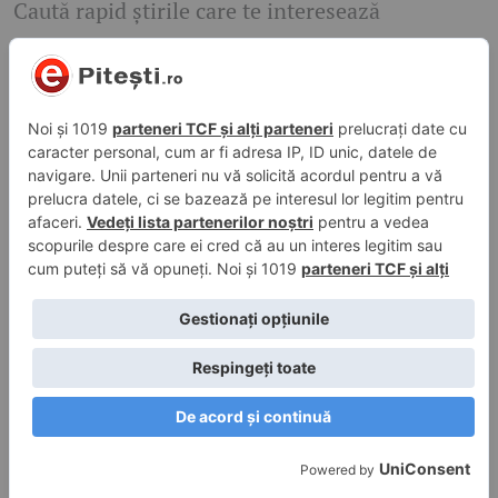
Caută rapid știrile care te interesează
Găsește cele mai recente știri, evenimente și subiecte de
interes din orașul tău. Introdu un cuvânt-cheie și descoperă
informațiile de care ai nevoie!
Caută
© 2026 ePitesti.ro | Toate drepturile rezervate. | Site
administrat de
WebFixer.ro