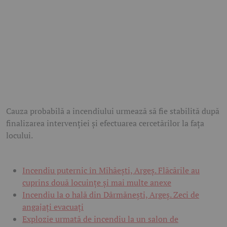
Cauza probabilă a incendiului urmează să fie stabilită după
finalizarea intervenției și efectuarea cercetărilor la fața
locului.
Incendiu puternic în Mihăești, Argeș. Flăcările au
cuprins două locuințe și mai multe anexe
Incendiu la o hală din Dârmănești, Argeș. Zeci de
angajați evacuați
Explozie urmată de incendiu la un salon de