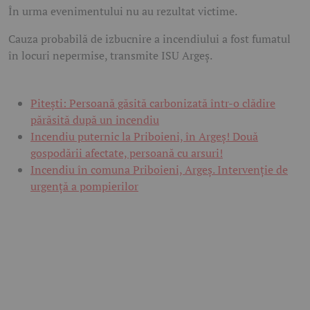
În urma evenimentului nu au rezultat victime.
Cauza probabilă de izbucnire a incendiului a fost fumatul
în locuri nepermise, transmite ISU Argeș.
Pitești: Persoană găsită carbonizată într-o clădire
părăsită după un incendiu
Incendiu puternic la Priboieni, în Argeș! Două
gospodării afectate, persoană cu arsuri!
Incendiu în comuna Priboieni, Argeș. Intervenție de
urgență a pompierilor