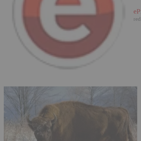
eP
red