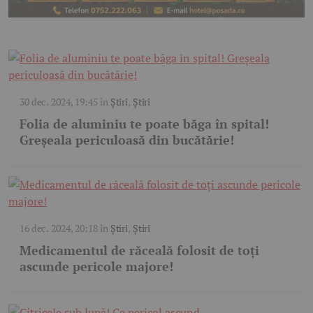
30 dec. 2024, 19:45
în
Știri
,
Știri
Folia de aluminiu te poate băga în spital!
Greșeala periculoasă din bucătărie!
16 dec. 2024, 20:18
în
Știri
,
Știri
Medicamentul de răceală folosit de toți
ascunde pericole majore!