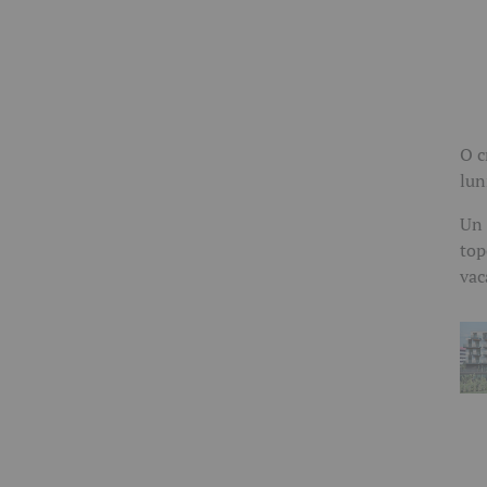
O c
lun
Un 
top
vac