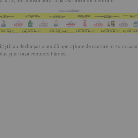
ă atac, presupusul autor a părăsit locul incidentului.
ițiștii au declanșat o amplă operațiune de căutare în zona Lacu
duc și pe raza comunei Fârdea.