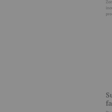
Zon
înc
pro
S
f