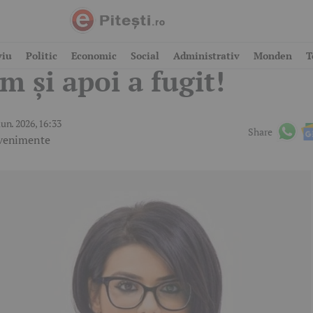
rimă șocantă! A ucis u
viu
Politic
Economic
Social
Administrativ
Monden
T
m și apoi a fugit!
iun. 2026, 16:33
Share
venimente