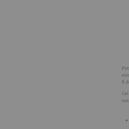
Pot
exi
fi 
Cei
sus