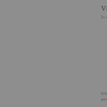
V
În 
Ech
pen