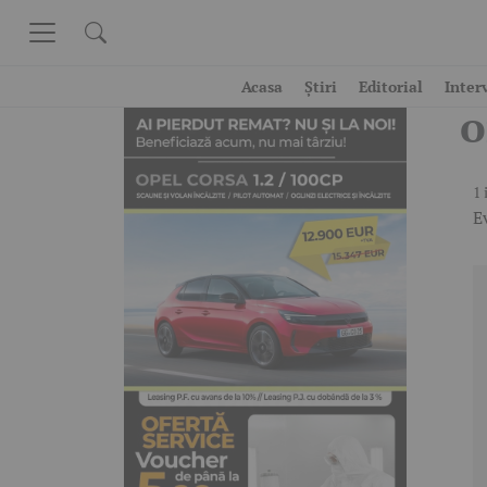
Skip to content
C
Acasa
Știri
Editorial
Inter
o
1 
E