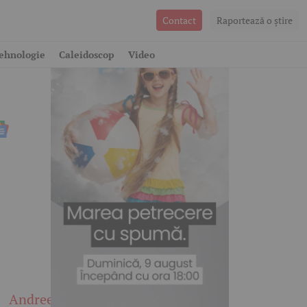
Contact
Raportează o ştire
n
ehnologie
Caleidoscop
Video
Andreea