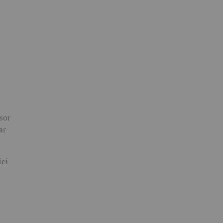
esor
ar
iei