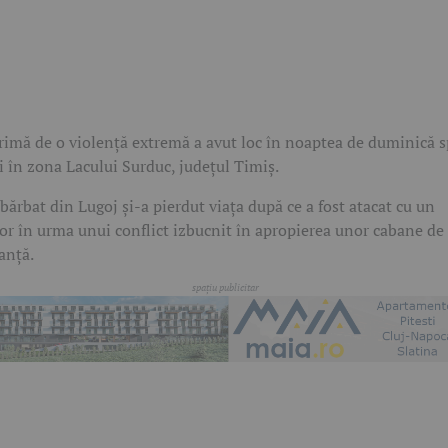
rimă de o violență extremă a avut loc în noaptea de duminică s
i în zona Lacului Surduc, județul Timiș.
bărbat din Lugoj și-a pierdut viața după ce a fost atacat cu un
or în urma unui conflict izbucnit în apropierea unor cabane de
anță.