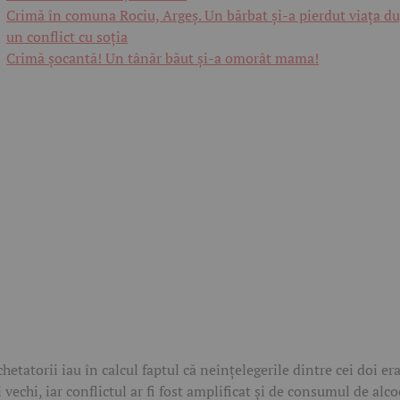
Crimă în comuna Rociu, Argeș. Un bărbat și-a pierdut viața d
un conflict cu soția
Crimă șocantă! Un tânăr băut și-a omorât mama!
hetatorii iau în calcul faptul că neînțelegerile dintre cei doi er
 vechi, iar conflictul ar fi fost amplificat și de consumul de alco