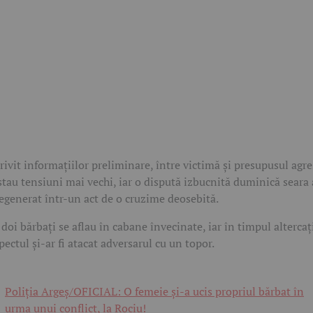
rivit informațiilor preliminare, între victimă și presupusul agr
stau tensiuni mai vechi, iar o dispută izbucnită duminică seara 
degenerat într-un act de o cruzime deosebită.
 doi bărbați se aflau în cabane învecinate, iar în timpul altercaț
pectul și-ar fi atacat adversarul cu un topor.
Poliția Argeș/OFICIAL: O femeie și-a ucis propriul bărbat în
urma unui conflict, la Rociu!