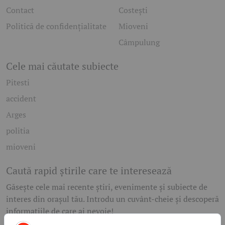
Contact
Costești
Politică de confidențialitate
Mioveni
Câmpulung
Cele mai căutate subiecte
Pitesti
accident
Arges
politia
mioveni
Caută rapid știrile care te interesează
Găsește cele mai recente știri, evenimente și subiecte de
interes din orașul tău. Introdu un cuvânt-cheie și descoperă
informațiile de care ai nevoie!