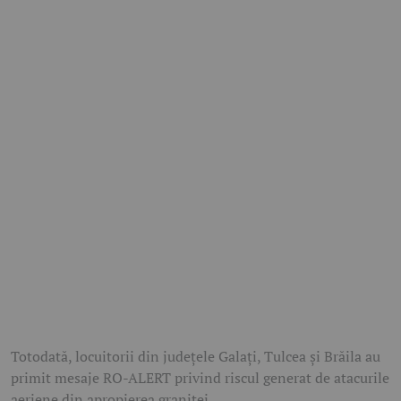
Totodată, locuitorii din județele Galați, Tulcea și Brăila au
primit mesaje RO-ALERT privind riscul generat de atacurile
aeriene din apropierea graniței.