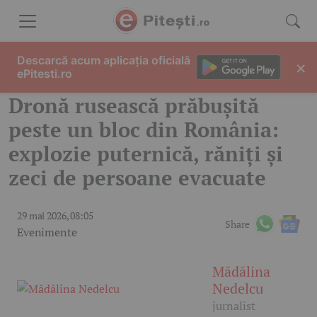
Skip to content
Descarcă acum aplicația oficială
×
ePitesti.ro
Dronă rusească prăbușită
peste un bloc din România:
explozie puternică, răniți și
zeci de persoane evacuate
29 mai 2026, 08:05
Share
Evenimente
Mădălina
Nedelcu
jurnalist