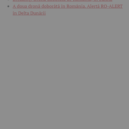
A doua dronă doborâtă în România. Alertă RO-ALERT
în Delta Dunării