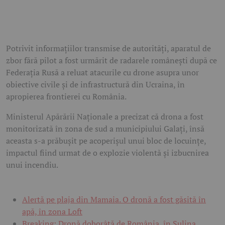
Potrivit informațiilor transmise de autorități, aparatul de
zbor fără pilot a fost urmărit de radarele românești după ce
Federația Rusă a reluat atacurile cu drone asupra unor
obiective civile și de infrastructură din Ucraina, în
apropierea frontierei cu România.
Ministerul Apărării Naționale a precizat că drona a fost
monitorizată în zona de sud a municipiului Galați, însă
aceasta s-a prăbușit pe acoperișul unui bloc de locuințe,
impactul fiind urmat de o explozie violentă și izbucnirea
unui incendiu.
Alertă pe plaja din Mamaia. O dronă a fost găsită în
apă, în zona Loft
Breaking: Dronă doborâtă de România, în Sulina