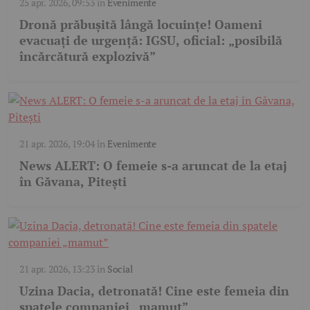
25 apr. 2026, 09:53
în
Evenimente
Dronă prăbușită lângă locuințe! Oameni
evacuați de urgență: IGSU, oficial: „posibilă
încărcătură explozivă”
21 apr. 2026, 19:04
în
Evenimente
News ALERT: O femeie s-a aruncat de la etaj
în Găvana, Pitești
21 apr. 2026, 13:23
în
Social
Uzina Dacia, detronată! Cine este femeia din
spatele companiei „mamut”