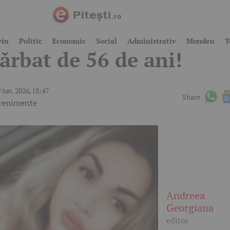
oarte tragică pentru u
viu
Politic
Economic
Social
Administrativ
Monden
T
ărbat de 56 de ani!
 iun. 2026, 18:47
Share
venimente
Andreea
Georgiana
editor