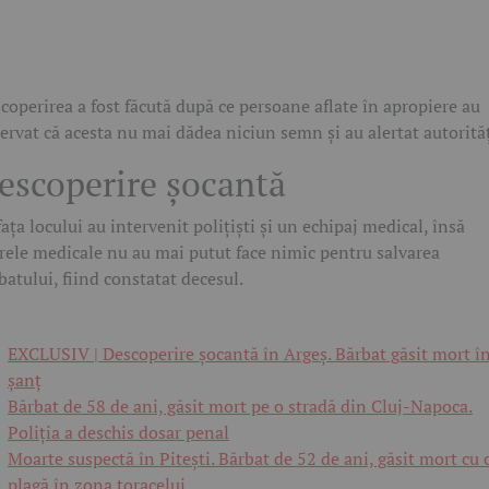
coperirea a fost făcută după ce persoane aflate în apropiere au
ervat că acesta nu mai dădea niciun semn și au alertat autorităț
escoperire șocantă
fața locului au intervenit polițiști și un echipaj medical, însă
rele medicale nu au mai putut face nimic pentru salvarea
batului, fiind constatat decesul.
EXCLUSIV | Descoperire șocantă în Argeș. Bărbat găsit mort î
șanț
Bărbat de 58 de ani, găsit mort pe o stradă din Cluj-Napoca.
Poliția a deschis dosar penal
Moarte suspectă în Pitești. Bărbat de 52 de ani, găsit mort cu 
plagă în zona toracelui