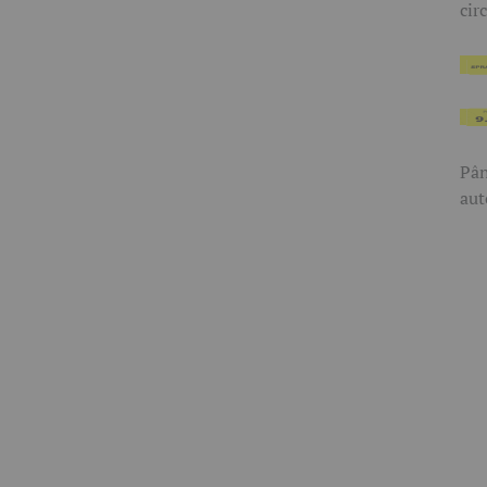
cir
Pân
aut