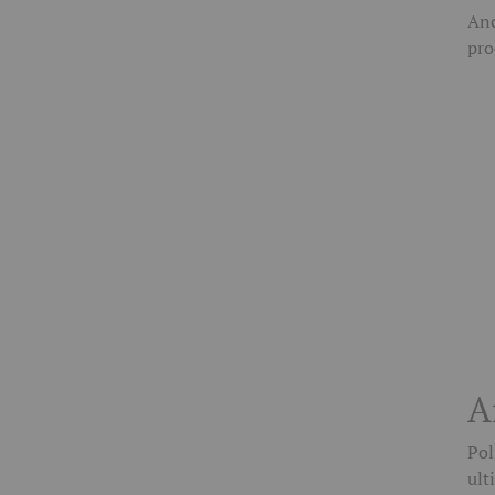
Anc
pro
A
Pol
ult