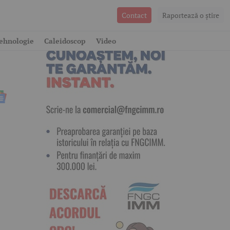
Contact
Raportează o ştire
n
ehnologie
Caleidoscop
Video