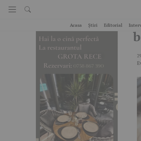
Skip to content
M
Acasa
Știri
Editorial
Inter
b
29
E