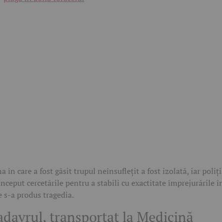
a în care a fost găsit trupul neînsuflețit a fost izolată, iar poliți
început cercetările pentru a stabili cu exactitate împrejurările î
e s-a produs tragedia.
adavrul, transportat la Medicină