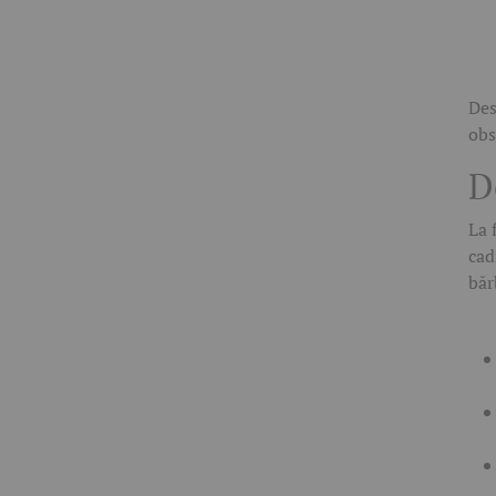
Des
obs
D
La 
cad
băr