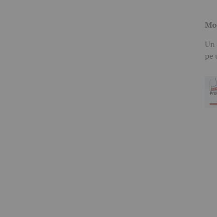
Moa
Un 
pe 