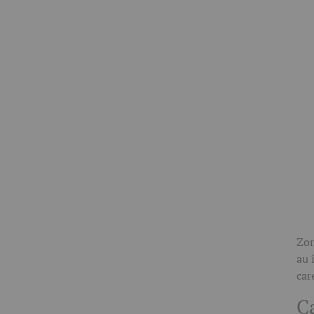
Zon
au 
car
C