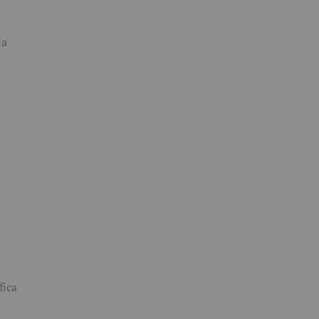
la
fica