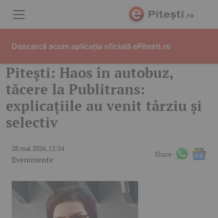
Skip to content
Descarcă acum aplicația oficială ePitesti.ro
Pitești: Haos în autobuz,
tăcere la Publitrans:
explicațiile au venit târziu și
selectiv
28 mai 2026, 12:24
Share
Evenimente