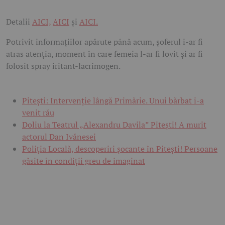
Detalii
AICI,
AICI
și
AICI.
Potrivit informațiilor apărute până acum, șoferul i-ar fi
atras atenția, moment în care femeia l-ar fi lovit și ar fi
folosit spray iritant-lacrimogen.
Pitești: Intervenție lângă Primărie. Unui bărbat i-a
venit rău
Doliu la Teatrul „Alexandru Davila” Pitești! A murit
actorul Dan Ivănesei
Poliția Locală, descoperiri șocante în Pitești! Persoane
găsite în condiții greu de imaginat