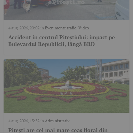
4 aug. 2026, 20:02
în
Evenimente trafic
,
Video
Accident în centrul Piteștiului: impact pe
Bulevardul Republicii, lângă BRD
4 aug. 2026, 15:32
în
Administrativ
Pitești are cel mai mare ceas floral din