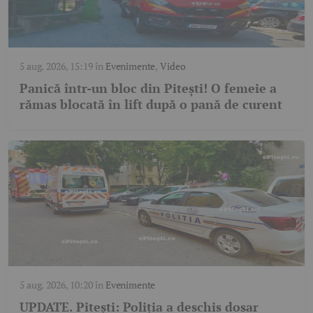
5 aug. 2026, 15:19
în
Evenimente
,
Video
Panică într-un bloc din Pitești! O femeie a
rămas blocată în lift după o pană de curent
5 aug. 2026, 10:20
în
Evenimente
UPDATE. Pitești: Poliția a deschis dosar