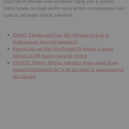
Explicațiile oficiale erau așteptate rapid, clar și pentru
toată lumea, nu după multe ore și printr-o comunicare care
a părut, cel puțin inițial, selectivă.
Pitești: Fațada unui bloc din Găvana riscă să se
prăbușească. Intervin pompierii
Panică într-un bloc din Pitești! O femeie a rămas
blocată în lift după o pană de curent
UPDATE. Pitești: Poliția a deschis dosar penal după
moartea bărbatului de 74 de ani găsit în apartamentul
din Găvana