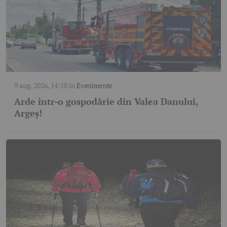
9 aug. 2026, 14:18
în
Evenimente
Arde într-o gospodărie din Valea Danului,
Argeș!