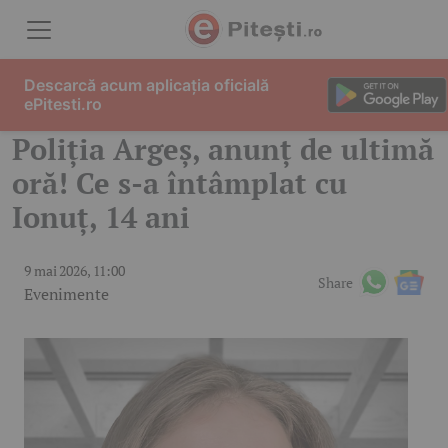
Skip to content
Descarcă acum aplicația oficială
ePitesti.ro
Poliția Argeș, anunț de ultimă
oră! Ce s-a întâmplat cu
Ionuț, 14 ani
9 mai 2026, 11:00
Share
Evenimente