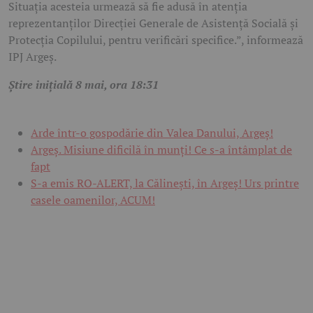
Situația acesteia urmează să fie adusă în atenția
reprezentanților Direcției Generale de Asistență Socială și
Protecția Copilului, pentru verificări specifice.”, informează
IPJ Argeș.
Știre inițială 8 mai, ora 18:31
Arde într-o gospodărie din Valea Danului, Argeș!
Argeș. Misiune dificilă în munți! Ce s-a întâmplat de
fapt
S-a emis RO-ALERT, la Călinești, în Argeș! Urs printre
casele oamenilor, ACUM!