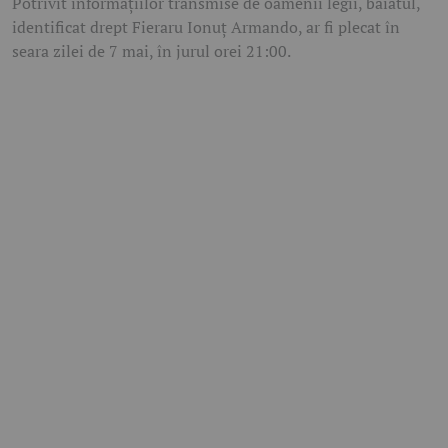
Potrivit informațiilor transmise de oamenii legii, băiatul,
identificat drept
Fieraru Ionuț Armando
, ar fi plecat în
seara zilei de 7 mai, în jurul orei 21:00.