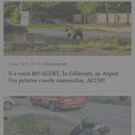
8 aug. 2026, 18:19
în
Evenimente
S-a emis RO-ALERT, la Călinești, în Argeș!
Urs printre casele oamenilor, ACUM!