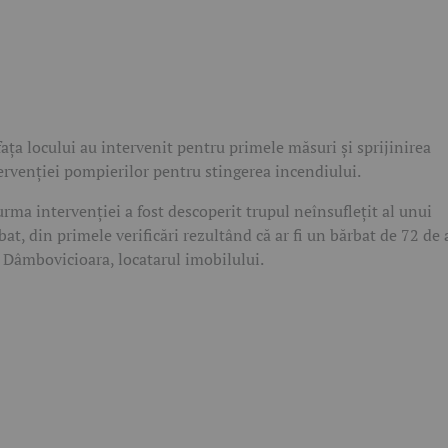
fața locului au intervenit pentru primele măsuri și sprijinirea
ervenției pompierilor pentru stingerea incendiului.
urma intervenției a fost descoperit trupul neînsuflețit al unui
bat, din primele verificări rezultând că ar fi un bărbat de 72 de 
 Dâmbovicioara, locatarul imobilului.