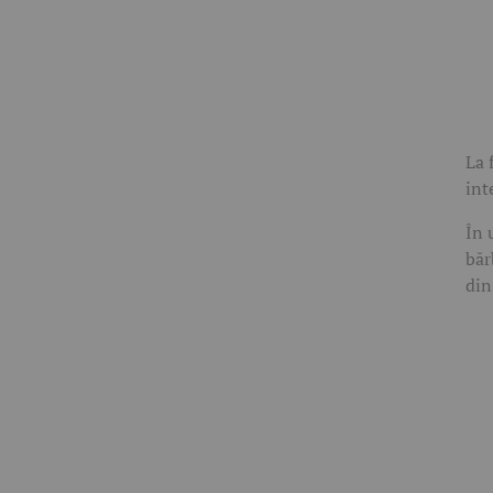
La 
int
În 
băr
din