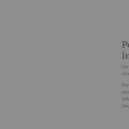
P
î
Cer
Cri
Pen
urm
inf
lân