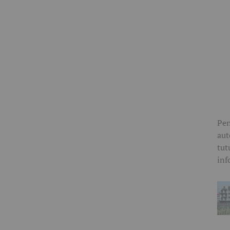
Pen
aut
tut
inf