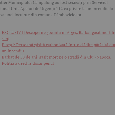
iției Municipiului Câmpulung au fost sesizați prin Serviciul
ional Unic Apeluri de Urgență 112 cu privire la un incendiu la
xa unei locuințe din comuna Dâmbovicioara.
EXCLUSIV | Descoperire șocantă în Argeș. Bărbat găsit mort î
șanț
Pitești: Persoană găsită carbonizată într-o clădire părăsită du
un incendiu
Bărbat de 58 de ani, găsit mort pe o stradă din Cluj-Napoca.
Poliția a deschis dosar penal