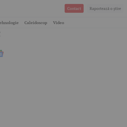
Contact
Raportează o ştire
ehnologie
Caleidoscop
Video
c