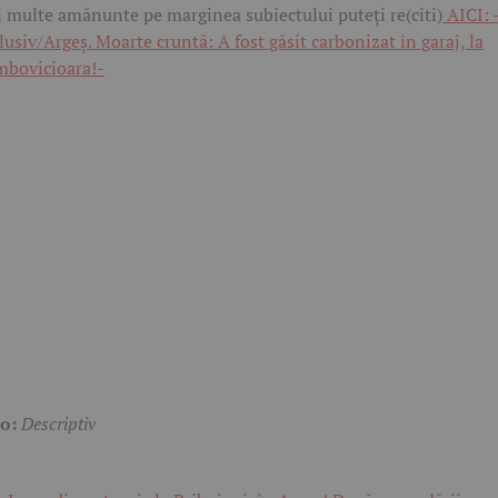
 multe amănunte pe marginea subiectului puteți re(citi)
AICI: 
lusiv/Argeș. Moarte cruntă: A fost găsit carbonizat în garaj, la
bovicioara!-
to:
Descriptiv