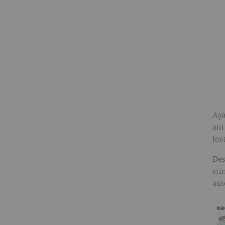
Așa
ani
fos
Des
sti
aut