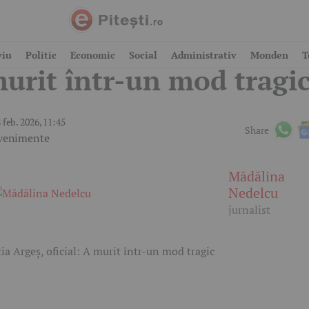
oliția Argeș, oficial: A
viu
Politic
Economic
Social
Administrativ
Monden
T
urit într-un mod tragi
 feb. 2026, 11:45
Share
venimente
Mădălina
Nedelcu
jurnalist