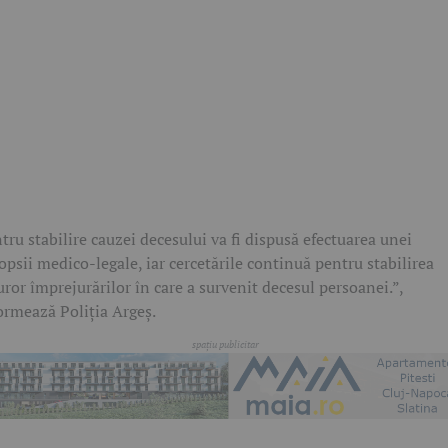
tru stabilire cauzei decesului va fi dispusă efectuarea unei
opsii medico-legale, iar cercetările continuă pentru stabilirea
uror împrejurărilor în care a survenit decesul persoanei.”,
ormează Poliția Argeș.