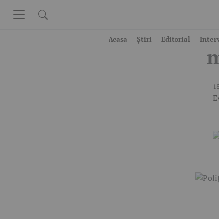
Skip to content
P
Acasa
Știri
Editorial
Inter
m
18
E