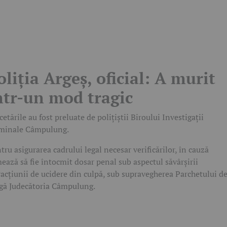
oliția Argeș, oficial: A murit
ntr-un mod tragic
cetările au fost preluate de polițiștii Biroului Investigații
minale Câmpulung.
tru asigurarea cadrului legal necesar verificărilor, în cauză
ează să fie întocmit dosar penal sub aspectul săvârșirii
racțiunii de ucidere din culpă, sub supravegherea Parchetului d
gă Judecătoria Câmpulung.