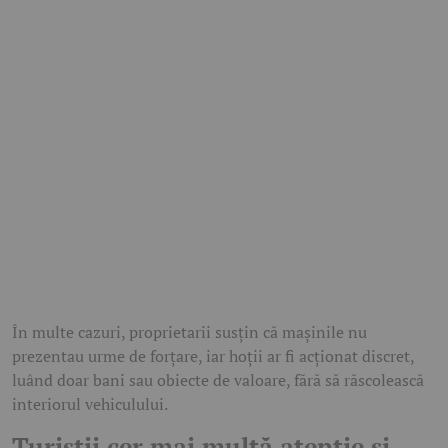
În multe cazuri, proprietarii susțin că mașinile nu
prezentau urme de forțare, iar hoții ar fi acționat discret,
luând doar bani sau obiecte de valoare, fără să răscolească
interiorul vehiculului.
Turiștii cer mai multă atenție și