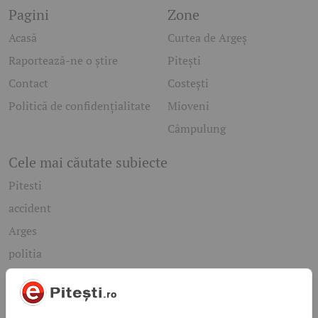
Pagini
Zone
Acasă
Curtea de Argeș
Raportează-ne o știre
Pitești
Contact
Costești
Politică de confidențialitate
Mioveni
Câmpulung
Cele mai căutate subiecte
Pitesti
accident
Arges
politia
mioveni
Caută rapid știrile care te interesează