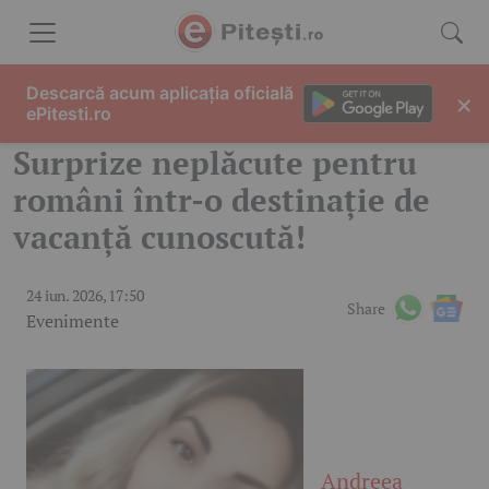
Skip to content
Descarcă acum aplicația oficială
×
ePitesti.ro
Surprize neplăcute pentru
români într-o destinație de
vacanță cunoscută!
24 iun. 2026, 17:50
Share
Evenimente
Andreea