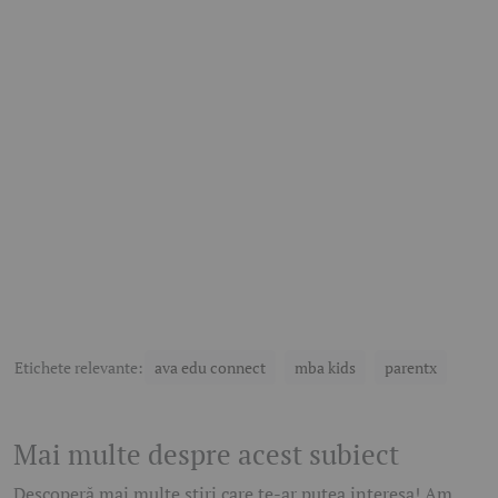
Etichete relevante:
ava edu connect
mba kids
parentx
Mai multe despre acest subiect
Descoperă mai multe știri care te-ar putea interesa! Am