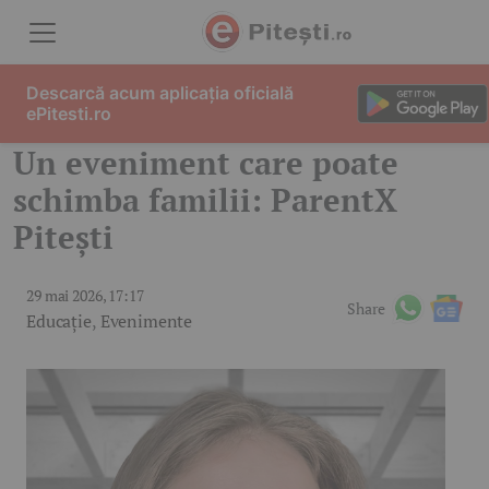
Skip to content
Descarcă acum aplicația oficială
ePitesti.ro
Un eveniment care poate
schimba familii: ParentX
Pitești
29 mai 2026, 17:17
Share
Educație
,
Evenimente