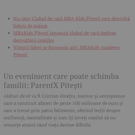
Nu rata! Clubul de vară MBA Kids Pitești care dezvoltă
liderii de mâine
MBAKids Pitești lansează clubul de vară dedicat
dezvoltării copiilor
Viitorii lideri se formează aici: MBAKids Academy
Pitești
Un eveniment care poate schimba
familii: ParentX Pitești
Alături de el va fi
Cristian Onețiu
, mentor și antreprenor
care a construit afaceri de peste 100 milioane de euro și
care a trecut prin patru falimente, oferind lecții despre
reziliență, mentalitate și cum îți înveți copilul să nu
renunțe atunci când viața devine dificilă.