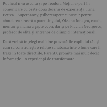
Publicul îi va asculta și pe
Teodora Mețiu
, expert în
comunicare cu peste două decenii de experiență,
Irina
Petrea – Supernanny
, psihoterapeut cunoscut pentru
abordarea sinceră a parentingului,
Oksana Ionașcu
, coach,
mentor și mamă a șapte copii, dar și pe
Flavian Georgescu
,
profesor de elită și antrenor de olimpici internaționali.
Dacă vrei să înțelegi mai bine provocările copilului tău și
cum să construiești o relație sănătoasă într-o lume care îl
trage în toate direcțiile, ParentX promite mai mult decât
informație – o experiență de transformare.