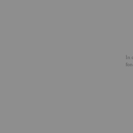
În 
fon