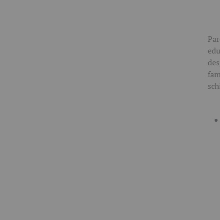
Pa
edu
des
fam
sch