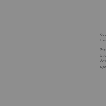
Cea
fos
Eve
Băd
des
spe