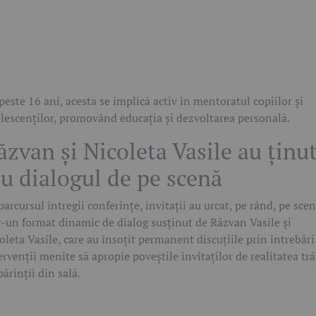
peste 16 ani, acesta se implică activ în mentoratul copiilor și
lescenților, promovând educația și dezvoltarea personală.
ăzvan și Nicoleta Vasile au ținu
iu dialogul de pe scenă
parcursul întregii conferințe, invitații au urcat, pe rând, pe scen
r-un format dinamic de dialog susținut de
Răzvan Vasile
și
oleta Vasile
, care au însoțit permanent discuțiile prin întrebări
ervenții menite să apropie poveștile invitaților de realitatea tră
părinții din sală.