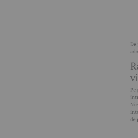
De 
ado
R
v
Pe 
înt
Nic
int
de 