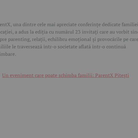
rentX
, una dintre cele mai apreciate conferințe dedicate familiei
cației, a adus la ediția cu numărul 23 invitați care au vorbit sin
pre parenting, relații, echilibru emoțional și provocările pe car
iliile le traversează într-o societate aflată într-o continuă
imbare.
Un eveniment care poate schimba familii: ParentX Pitești