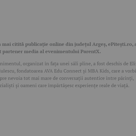
 mai citită publicație online din județul Argeș,
ePitești.ro
, 
t partener media al evenimentului ParentX.
nimentul, organizat în fața unei săli pline, a fost deschis de
Eli
ulescu
, fondatoarea
AVA Edu Connect
și
MBA Kids
, care a vorb
pre nevoia tot mai mare de conversații autentice între părinți,
cialiști și oameni care împărtășesc experiențe reale de viață.