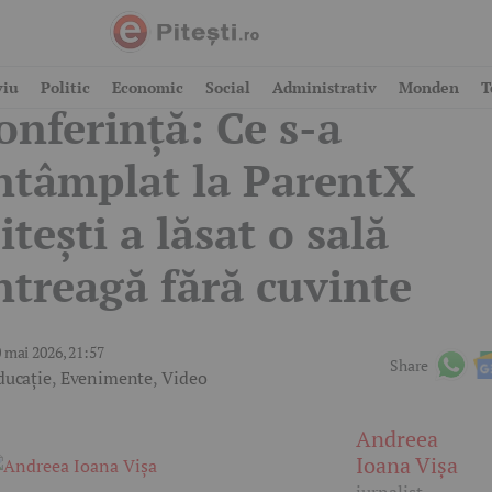
u a fost doar o
viu
Politic
Economic
Social
Administrativ
Monden
T
onferință: Ce s-a
ntâmplat la ParentX
itești a lăsat o sală
ntreagă fără cuvinte
 mai 2026, 21:57
Share
ducație
,
Evenimente
,
Video
Andreea
Ioana Vișa