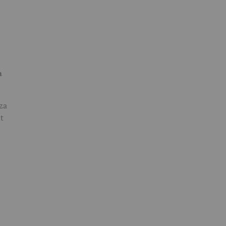
a
za
it