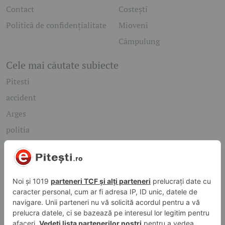
Contact
Costești
Politică de confidențialitate
Mioveni
Câmpulung
Cele mai căutate subiecte
Pitesti
accident
Arges
politia
mioveni
Caută rapid știrile care te interesează
Găsește cele mai recente știri, evenimente și subiecte de
interes din orașul tău. Introdu un cuvânt-cheie și descoperă
informațiile de care ai nevoie!