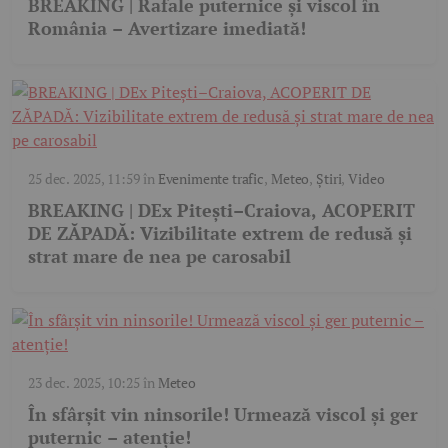
BREAKING | Rafale puternice și viscol în
România – Avertizare imediată!
25 dec. 2025, 11:59
în
Evenimente trafic
,
Meteo
,
Știri
,
Video
BREAKING | DEx Pitești–Craiova, ACOPERIT
DE ZĂPADĂ: Vizibilitate extrem de redusă și
strat mare de nea pe carosabil
23 dec. 2025, 10:25
în
Meteo
În sfârșit vin ninsorile! Urmează viscol și ger
puternic – atenție!