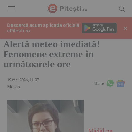
Skip to content
Descarcă acum aplicația oficială
×
ePitesti.ro
Alertă meteo imediată!
Fenomene extreme în
următoarele ore
19 mai 2026, 11:07
Share
Meteo
Mădălina