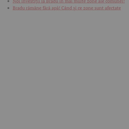
Noi investiții la Bradu în mai multe zone ale comunei!
Bradu rămâne fără apă! Când și ce zone sunt afectate