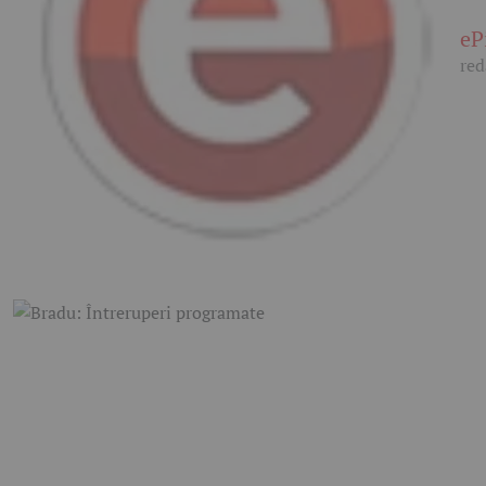
eP
red