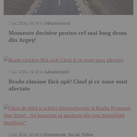
7 iul. 2026, 18:30
în
Infrastructură
Momente decisive pentru cel mai lung drum
din Argeș!
7 iul. 2026, 14:28
în
Administrativ
Bradu rămâne fără apă! Când și ce zone sunt
afectate
3 iul. 2026, 20:46
în
Evenimente
,
Social
,
Video