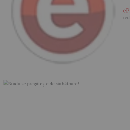
eP
red