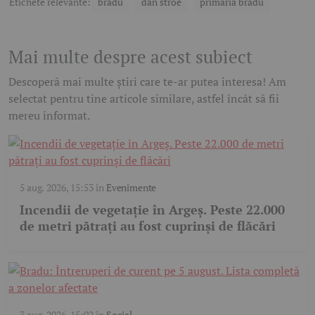
Etichete relevante:
bradu
dan stroe
primăria bradu
Mai multe despre acest subiect
Descoperă mai multe știri care te-ar putea interesa! Am
selectat pentru tine articole similare, astfel încât să fii
mereu informat.
5 aug. 2026, 15:53
în
Evenimente
Incendii de vegetație în Argeș. Peste 22.000
de metri pătrați au fost cuprinși de flăcări
3 aug. 2026, 15:02
în
Social