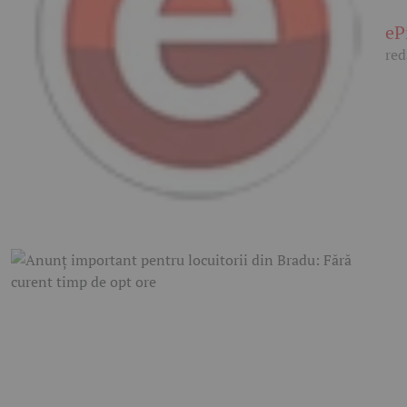
eP
red