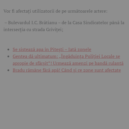
Vor fi afectați utilizatorii de pe următoarele artere:
– Bulevardul I.C. Brătianu – de la Casa Sindicatelor până la
intersecția cu strada Griviței;
Se sistează apa în Pitești – Iată zonele
Gentea dă ultimatum: „Îngăduința Poliției Locale se
apropie de sfârșit”! Urmează amenzi pe bandă rulantă
Bradu rămâne fără apă! Când și ce zone sunt afectate