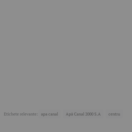
Etichete relevante:
apa canal
Apă Canal 2000 S.A
centru