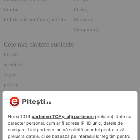
Contact
Costești
Politică de confidențialitate
Mioveni
Câmpulung
Cele mai căutate subiecte
Pitesti
accident
Arges
politia
mioveni
Caută rapid știrile care te interesează
Găsește cele mai recente știri, evenimente și subiecte de
interes din orașul tău. Introdu un cuvânt-cheie și descoperă
informațiile de care ai nevoie!