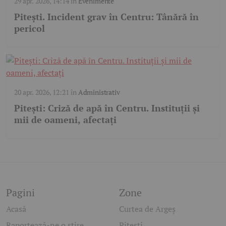
29 apr. 2026, 14:14
în
Evenimente
Pitești. Incident grav în Centru: Tânără în
pericol
20 apr. 2026, 12:21
în
Administrativ
Pitești: Criză de apă în Centru. Instituții și
mii de oameni, afectați
Pagini
Zone
Acasă
Curtea de Argeș
Raportează-ne o știre
Pitești