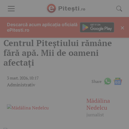
Skip to content
Descarcă acum aplicația oficială
×
ePitesti.ro
Centrul Piteștiului rămâne
fără apă. Mii de oameni
afectați
3 mart. 2026, 10:17
Share
Administrativ
Mădălina
Nedelcu
jurnalist