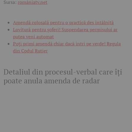
Sursa:
româniatv.net
Amendă colosală pentru o practică des întâlnită
Lovitură pentru șoferi! Suspendarea permisului ar
putea veni automat
Poți primi amendă chiar dacă intri pe verde! Regula
din Codul Rutier
Detaliul din procesul-verbal care îți
poate anula amenda de radar