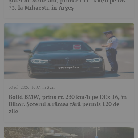
Șofer de 80 de ani, prins cu 111 km/h pe DN
73, la Mihăești, în Argeș
30 iul. 2026, 16:09
în
Știri
Bolid BMW, prins cu 230 km/h pe DEx 16, în
Bihor. Șoferul a rămas fără permis 120 de
zile