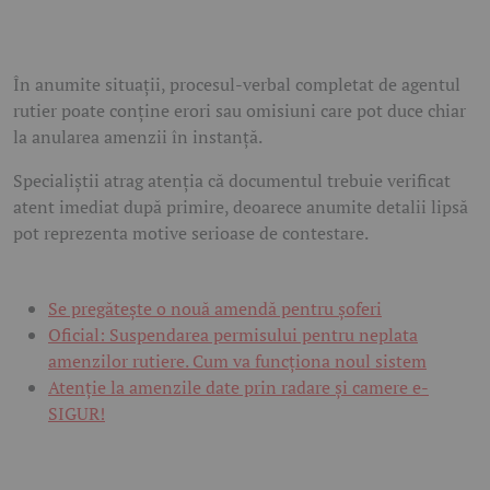
În anumite situații, procesul-verbal completat de agentul
rutier poate conține erori sau omisiuni care pot duce chiar
la anularea amenzii în instanță.
Specialiștii atrag atenția că documentul trebuie verificat
atent imediat după primire, deoarece anumite detalii lipsă
pot reprezenta motive serioase de contestare.
Se pregătește o nouă amendă pentru șoferi
Oficial: Suspendarea permisului pentru neplata
amenzilor rutiere. Cum va funcționa noul sistem
Atenție la amenzile date prin radare și camere e-
SIGUR!